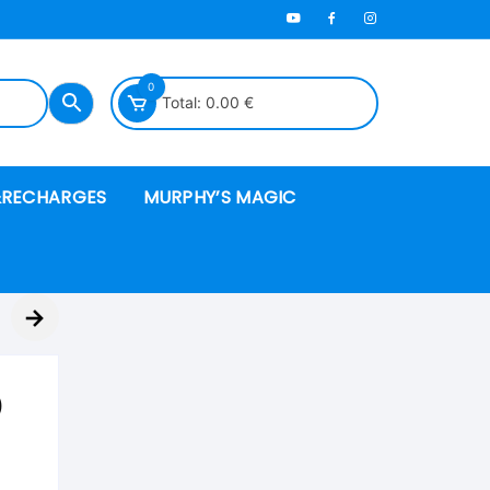
0
Total:
0.00
€
RECHARGES
MURPHY’S MAGIC
es en mousse
→
ués
)
 spéciales
ire et cordes