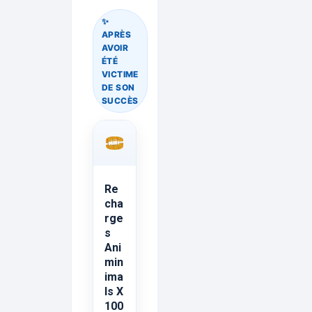
✨
APRÈS
AVOIR
ÉTÉ
VICTIME
DE SON
SUCCÈS
Re
cha
rge
s
Ani
min
ima
ls X
100