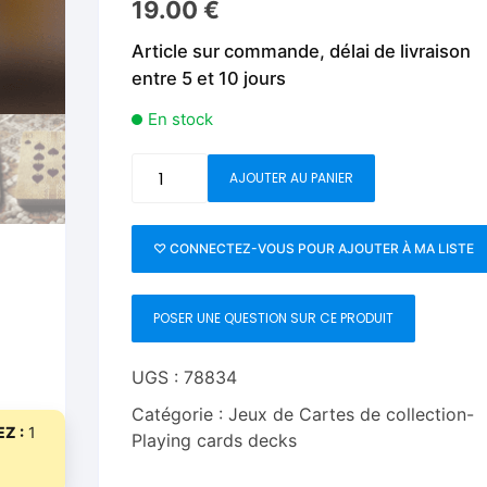
19.00
€
Fleurs C.Up
Cordes
Livres de tours de Pièces
Les Produi
Article sur commande, délai de livraison
Foulards C.Up
Feu
entre 5 et 10 jours
Livres sur la Magie
Neige, ruba
impromptue
Liquides C.Up
Foulards
En stock
Les Recha
Livres en Anglais
Magie Numérique
Grandes illusions
quantité
AJOUTER AU PANIER
de
Mentalisme close up
La Magie pour les Enfa
The
Spirit
♡ CONNECTEZ-VOUS POUR AJOUTER À MA LISTE
Pièces-Billets
Liquides
of
The
Mentalisme salon et s
POSER UNE QUESTION SUR CE PRODUIT
Mosaic
(Red)
Pièces-Billets
Playing
UGS :
78834
Cards
Catégorie :
Jeux de Cartes de collection-
Z :
1
Playing cards decks