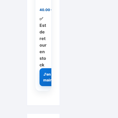
40.00
€
✅
Est
de
ret
our
en
sto
ck
J'en profite
maintenant