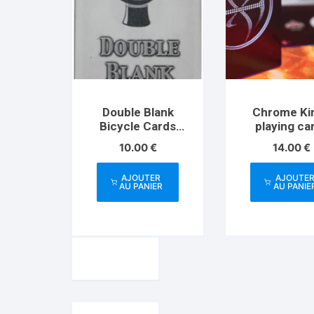
Double Blank
Chrome Ki
Bicycle Cards
playing ca
(Blue Box)
Artist
10.00
€
14.00
€
AJOUTER
AJOUTE
AU PANIER
AU PANIE