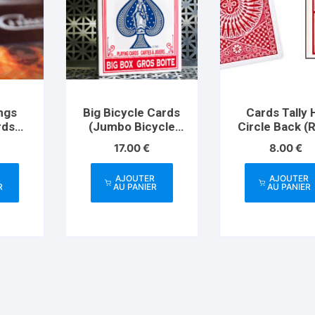
ngs
Big Bicycle Cards
Cards Tally 
rds
(Jumbo Bicycle
Circle Back (
Cards, Red)
17.00
€
8.00
€
R
AJOUTER
AJOUTER
R
AU PANIER
AU PANIER