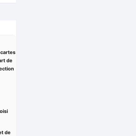
 cartes
art de
lection
oisi
et de