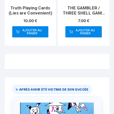
Truth Playing Cards
THE GAMBLER /
(Lies are Convenient)
THREE SHELL GAME
(Gimmicks and
10.00
€
7.00
€
Instructions) by
Apprentice Magic –
AJOUTER AU
AJOUTER AU
Trick
PANIER
PANIER
✨ APRÈS AVOIR ÉTÉ VICTIME DE SON SUCCÈS