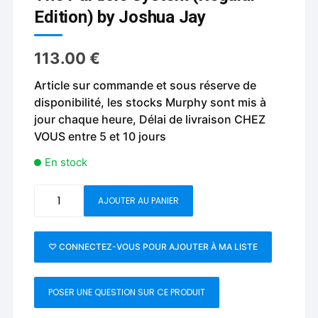
Edition) by Joshua Jay
113.00
€
Article sur commande et sous réserve de
disponibilité, les stocks Murphy sont mis à
jour chaque heure, Délai de livraison CHEZ
VOUS entre 5 et 10 jours
En stock
quantité
AJOUTER AU PANIER
de
The
Particle
♡ CONNECTEZ-VOUS POUR AJOUTER À MA LISTE
System
(Regular
POSER UNE QUESTION SUR CE PRODUIT
Edition)
by