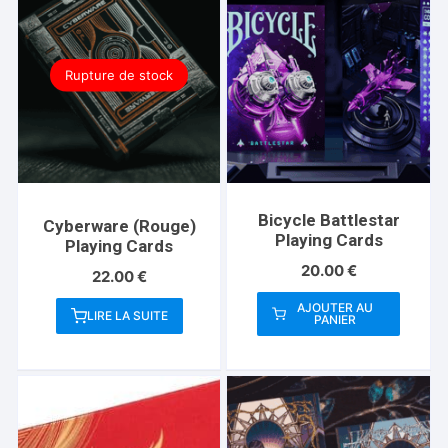
Rupture de stock
Bicycle Battlestar
Cyberware (Rouge)
Playing Cards
Playing Cards
20.00
€
22.00
€
AJOUTER AU
LIRE LA SUITE
PANIER