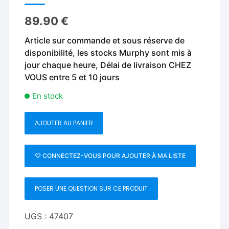
89.90
€
Article sur commande et sous réserve de
disponibilité, les stocks Murphy sont mis à
jour chaque heure, Délai de livraison CHEZ
VOUS entre 5 et 10 jours
En stock
AJOUTER AU PANIER
quantité
de
The
♡ CONNECTEZ-VOUS POUR AJOUTER À MA LISTE
Light
(Prop
POSER UNE QUESTION SUR CE PRODUIT
and
Online
Instructions)
UGS :
47407
by