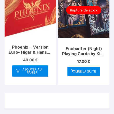
Rupture de stock
Phoenix – Version
Enchanter (Night)
Euro- Higar & Hanson
Playing Cards by King
Chien
Star
49.00
€
17.00
€
AJOUTER AU
LIRE LA SUITE
PANIER