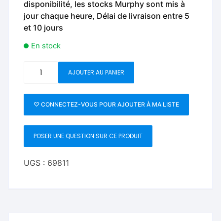
disponibilité, les stocks Murphy sont mis à
jour chaque heure, Délai de livraison entre 5
et 10 jours
En stock
quantité
AJOUTER AU PANIER
de
THE
FLOATING
♡ CONNECTEZ-VOUS POUR AJOUTER À MA LISTE
CUBE
(Gimmicks
POSER UNE QUESTION SUR CE PRODUIT
online
Instructions)
by
UGS :
69811
Uday
Jadugar
-
Trick