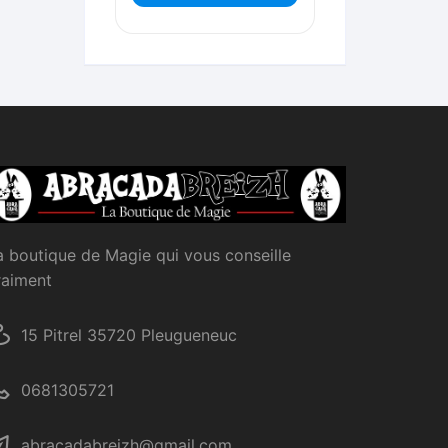
a boutique de Magie qui vous conseille
raiment
15 Pitrel 35720 Pleugueneuc
0681305721
abracadabreizh@gmail.com