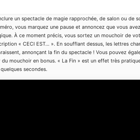
onclure un spectacle de magie rapprochée, de salon ou de s
e numéro, vous marquez une pause et annoncez que vous ave
gique. À ce moment précis, vous sortez un mouchoir de vo
cription « CECI EST… ». En soufflant dessus, les lettres ch
aissent, annonçant la fin du spectacle ! Vous pouvez égal
r du mouchoir en bonus. « La Fin » est un effet très pratique
n quelques secondes.