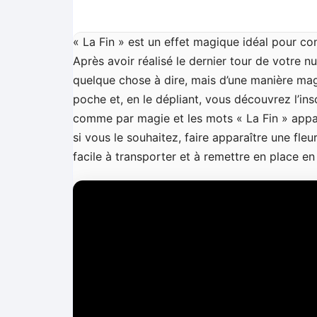
« La Fin » est un effet magique idéal pour c
Après avoir réalisé le dernier tour de votr
quelque chose à dire, mais d’une manière ma
poche et, en le dépliant, vous découvrez l’ins
comme par magie et les mots « La Fin » appar
si vous le souhaitez, faire apparaître une fleu
facile à transporter et à remettre en place e
L
e
c
t
e
u
r