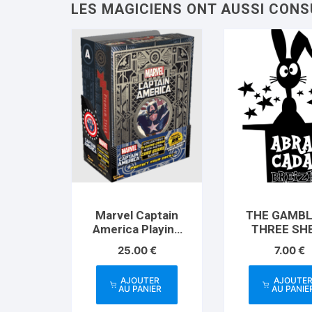
Marvel Captain
THE GAMBL
America Playing
THREE SH
Cards (Plus Card
GAME (Gimm
25.00
€
7.00
€
Guard)
and Instruct
by Apprent
AJOUTER
AJOUTE
Magic –
AU PANIER
AU PANIE