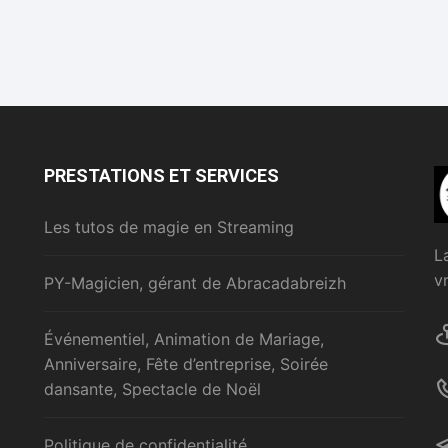
PRESTATIONS ET SERVICES
Les tutos de magie en Streaming
L
v
PY-Magicien, gérant de Abracadabreizh
Événementiel, Animation de Mariage,
Anniversaire, Fête d’entreprise, Soirée
dansante, Spectacle de Noël
Politique de confidentialité