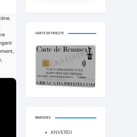
cène.
z
CARTE DE FIDELITÉ
tre
angent
ement,
,
MARQUES
ANVERDI