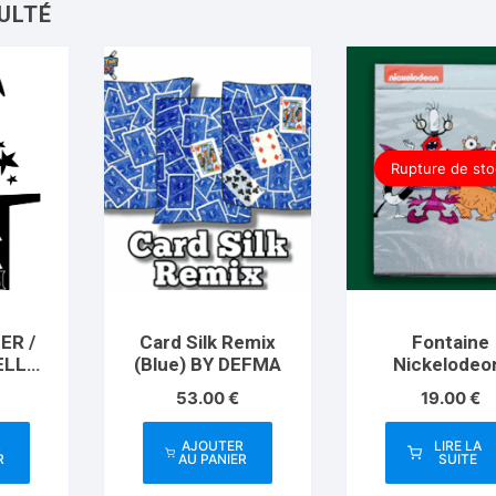
Rupture de sto
ER /
Card Silk Remix
Fontaine
ELL
(Blue) BY DEFMA
Nickelodeo
icks
Monsters Pla
53.00
€
19.00
€
ions)
Cards
ice
R
AJOUTER
LIRE LA
 Trick
R
AU PANIER
SUITE