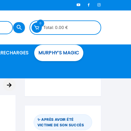
0
Total:
0.00
€
RECHARGES
MURPHY’S MAGIC
es en mousse
→
ués
 spéciales
✨ APRÈS AVOIR ÉTÉ
VICTIME DE SON SUCCÈS
ire et cordes