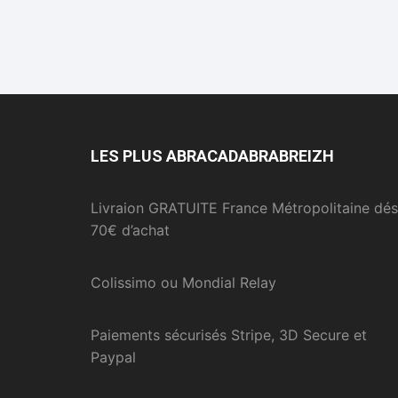
LES PLUS ABRACADABRABREIZH
Livraion GRATUITE France Métropolitaine dés
70€ d’achat
Colissimo ou Mondial Relay
Paiements sécurisés Stripe, 3D Secure et
Paypal