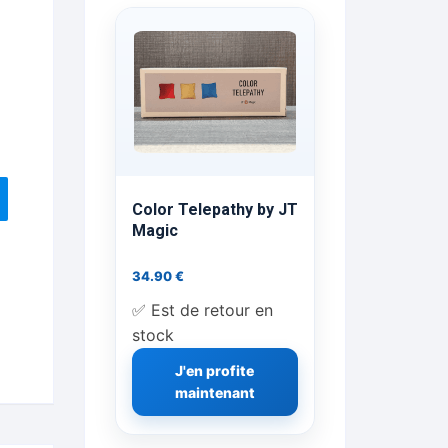
ts Flash Feu
ns, FP, Foulards …
rges
nts
Color Telepathy by JT
Magic
34.90
€
cène
✅ Est de retour en
stock
J'en profite
maintenant