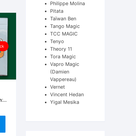
Philippe Molina
Pitata
Taïwan Ben
Tango Magic
TCC MAGIC
Tenyo
ck
Theory 11
Tora Magic
Vapro Magic
(Damien
Vappereau)
Vernet
Vincent Hedan
n:
Yigal Mesika
ying