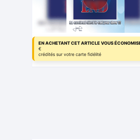
EN ACHETANT CET ARTICLE VOUS ÉCONOMISE
€
crédités sur votre carte fidélité