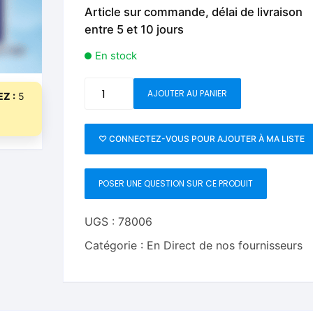
Fleurs C.Up
Cordes
Article sur commande, délai de livraison
Livres de tours de Pièces
Les Produi
entre 5 et 10 jours
Foulards C.Up
Feu
Livres sur la Magie
Neige, ruba
En stock
impromptue
Liquides C.Up
Foulards
quantité
Les Recha
AJOUTER AU PANIER
Z :
5
Livres en Anglais
de
Magie Numérique
Grandes illusions
The
End
Mentalisme close up
La Magie pour les Enfa
♡ CONNECTEZ-VOUS POUR AJOUTER À MA LISTE
by
Juan
Pièces-Billets
Liquides
POSER UNE QUESTION SUR CE PRODUIT
Pablo
Mentalisme salon et s
UGS :
78006
Pièces-Billets
Catégorie :
En Direct de nos fournisseurs