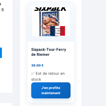
à
ts Flash Feu
e 5
ns, FP, Foulards …
rges
nts
Sixpack-Tour-Ferry
de Riemer
39.00
€
cène
✅ Est de retour en
stock
J'en profite
maintenant