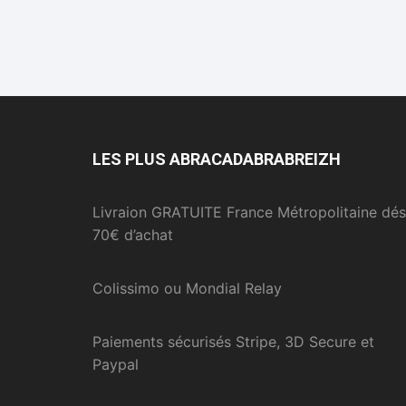
LES PLUS ABRACADABRABREIZH
Livraion GRATUITE France Métropolitaine dés
70€ d’achat
Colissimo ou Mondial Relay
Paiements sécurisés Stripe, 3D Secure et
Paypal