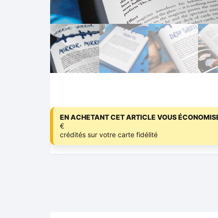
EN ACHETANT CET ARTICLE VOUS ÉCONOMISE
€
crédités sur votre carte fidélité