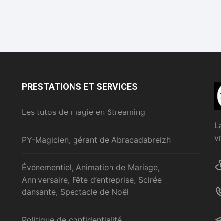
PRESTATIONS ET SERVICES
Les tutos de magie en Streaming
L
v
PY-Magicien, gérant de Abracadabreizh
Événementiel, Animation de Mariage,
Anniversaire, Fête d’entreprise, Soirée
dansante, Spectacle de Noël
Politique de confidentialité