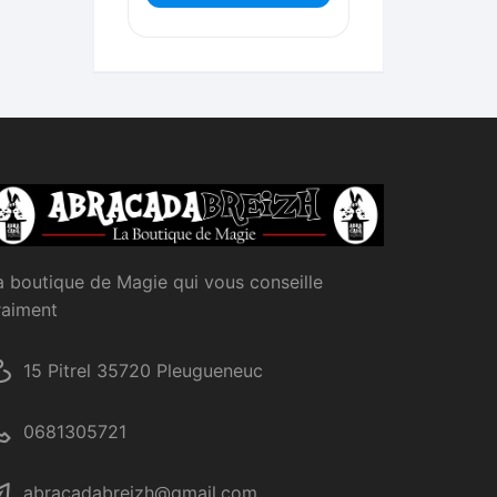
a boutique de Magie qui vous conseille
raiment
15 Pitrel 35720 Pleugueneuc
0681305721
abracadabreizh@gmail.com