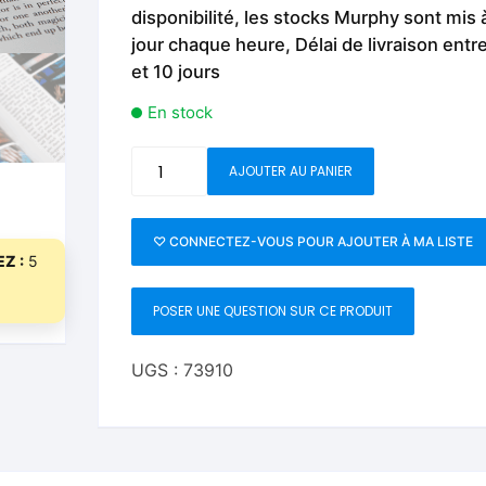
Fleurs C.Up
Cordes
disponibilité, les stocks Murphy sont mis 
Livres de tours de Pièces
Les Produi
jour chaque heure, Délai de livraison entr
Foulards C.Up
Feu
et 10 jours
Livres sur la Magie
Neige, ruba
impromptue
En stock
Liquides C.Up
Foulards
Les Recha
Livres en Anglais
quantité
Magie Numérique
Grandes illusions
AJOUTER AU PANIER
de
The
Mentalisme close up
La Magie pour les Enfa
Elusive
♡ CONNECTEZ-VOUS POUR AJOUTER À MA LISTE
Z :
5
Illusive
Pièces-Billets
Liquides
by
POSER UNE QUESTION SUR CE PRODUIT
Mentalisme salon et s
Ben
Daggers
Pièces-Billets
-
UGS :
73910
Book