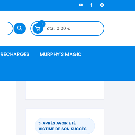
0
Total:
0.00
€
RECHARGES
MURPHY’S MAGIC
es en mousse
ués
 spéciales
✨ APRÈS AVOIR ÉTÉ
VICTIME DE SON SUCCÈS
ire et cordes