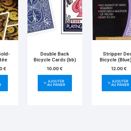
Gold-
Double Back
Stripper De
itée
Bicycle Cards (bb)
Bicycle (Blue
US Playing C
Le
90
€
10.00
€
12.00
€
prix
l
actuel
R
AJOUTER
AJOUTER
:
est :
R
AU PANIER
AU PANIER
0 €.
14.90 €.