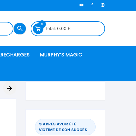
0
Total:
0.00
€
RECHARGES
MURPHY’S MAGIC
es en mousse
→
ués
 spéciales
✨ APRÈS AVOIR ÉTÉ
VICTIME DE SON SUCCÈS
ire et cordes