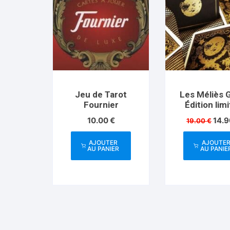
Jeu de Tarot
Les Méliès 
Fournier
Édition lim
Le
10.00
€
14.
19.00
€
prix
initia
AJOUTER
AJOUTE
était 
AU PANIER
AU PANIE
19.0