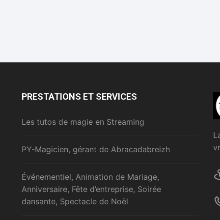
PRESTATIONS ET SERVICES
Les tutos de magie en Streaming
L
v
PY-Magicien, gérant de Abracadabreizh
Événementiel, Animation de Mariage,
Anniversaire, Fête d’entreprise, Soirée
dansante, Spectacle de Noël