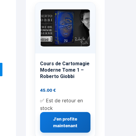
ts Flash Feu
ns, FP, Foulards …
rges
nts
Cours de Cartomagie
Moderne Tome 1 –
Roberto Giobbi
cène
45.00
€
✅ Est de retour en
stock
J'en profite
maintenant