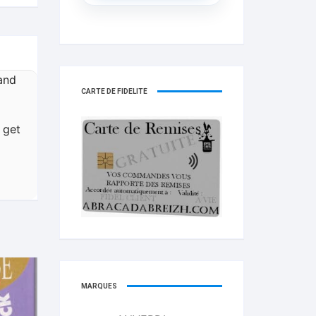
 and
CARTE DE FIDELITÉ
 get
MARQUES