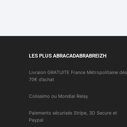
LES PLUS ABRACADABRABREIZH
Livraion GRATUITE France Métropolitaine dés
70€ d’achat
Colissimo ou Mondial Relay
Paiements sécurisés Stripe, 3D Secure et
Paypal