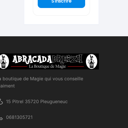
S'inscrire
a boutique de Magie qui vous conseille
raiment
15 Pitrel 35720 Pleugueneuc
0681305721