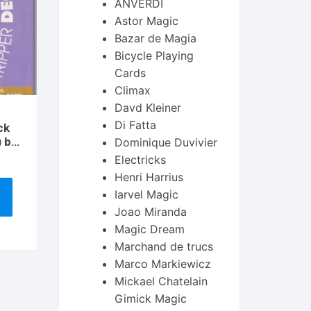
ANVERDI
Astor Magic
Bazar de Magia
Bicycle Playing
Cards
Climax
Davd Kleiner
Di Fatta
ck
) by
Dominique Duvivier
ard
Electricks
Henri Harrius
Iarvel Magic
Joao Miranda
Magic Dream
Marchand de trucs
Marco Markiewicz
Mickael Chatelain
Gimick Magic