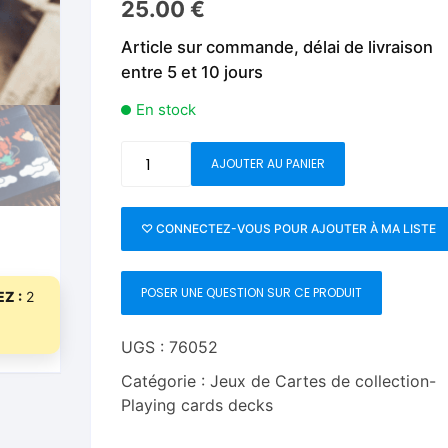
25.00
€
Fleurs C.Up
Cordes
Livres de tours de Pièces
Les Produi
Article sur commande, délai de livraison
Foulards C.Up
Feu
entre 5 et 10 jours
Livres sur la Magie
Neige, ruba
impromptue
Liquides C.Up
Foulards
En stock
Les Recha
Livres en Anglais
Magie Numérique
Grandes illusions
quantité
AJOUTER AU PANIER
de
Mentalisme close up
La Magie pour les Enfa
The
Dragon
♡ CONNECTEZ-VOUS POUR AJOUTER À MA LISTE
Pièces-Billets
Liquides
(Blue
Gilded)
Mentalisme salon et s
POSER UNE QUESTION SUR CE PRODUIT
Playing
Z :
2
Cards
Pièces-Billets
UGS :
76052
Catégorie :
Jeux de Cartes de collection-
Playing cards decks