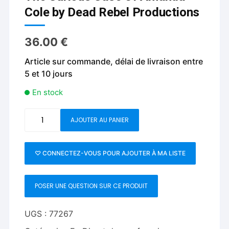
Cole by Dead Rebel Productions
36.00
€
Article sur commande, délai de livraison entre
5 et 10 jours
En stock
quantité
AJOUTER AU PANIER
de
The
Curious
♡ CONNECTEZ-VOUS POUR AJOUTER À MA LISTE
Case
Of
POSER UNE QUESTION SUR CE PRODUIT
Amanda
Cole
by
UGS :
77267
Dead