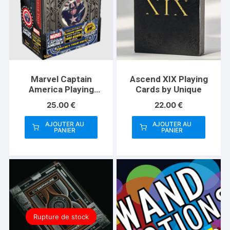
Marvel Captain
Ascend XIX Playing
America Playing
Cards by Unique
Cards (Plus Card
25.00
€
22.00
€
Guard)
AJOUTER AU
AJOUTER AU
PANIER
PANIER
Rupture de stock