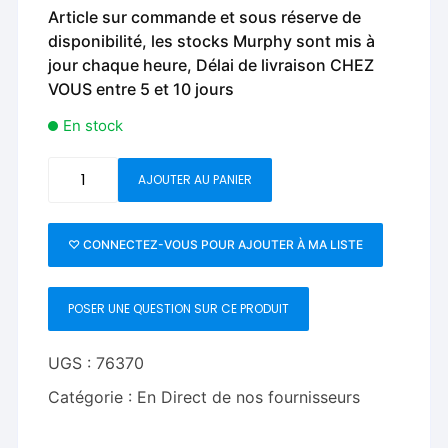
Article sur commande et sous réserve de
disponibilité, les stocks Murphy sont mis à
jour chaque heure, Délai de livraison CHEZ
VOUS entre 5 et 10 jours
En stock
quantité
AJOUTER AU PANIER
de
Temple
Screen
♡ CONNECTEZ-VOUS POUR AJOUTER À MA LISTE
(Classic)
by
POSER UNE QUESTION SUR CE PRODUIT
Murphys
Magic
UGS :
76370
Catégorie :
En Direct de nos fournisseurs