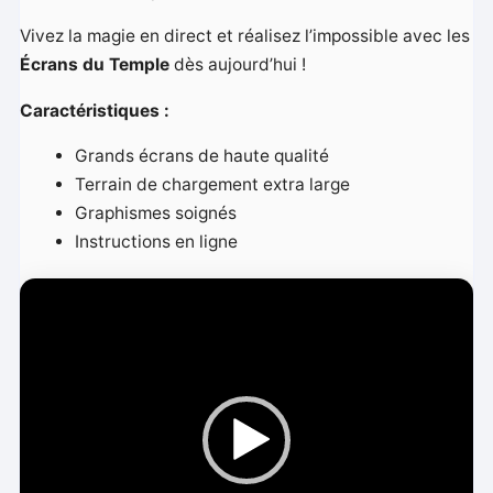
Vivez la magie en direct et réalisez l’impossible avec les
Écrans du Temple
dès aujourd’hui !
Caractéristiques :
Grands écrans de haute qualité
Terrain de chargement extra large
Graphismes soignés
Instructions en ligne
L
e
c
t
e
u
r