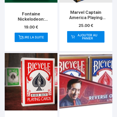
Marvel Captain
Fontaine
America Playing
Nickelodeon:
Cards (Plus Card
Monsters Playing
25.00
€
19.00
€
Guard)
Cards
AJOUTER AU
LIRE LA SUITE
PANIER