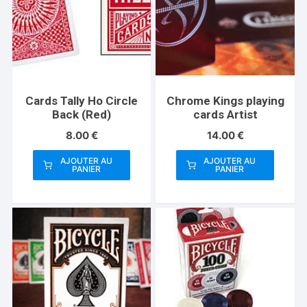
Cards Tally Ho Circle
Chrome Kings playing
Back (Red)
cards Artist
8.00
€
14.00
€
AJOUTER AU
AJOUTER AU
PANIER
PANIER