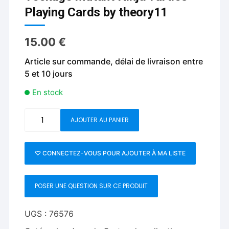
Playing Cards by theory11
15.00
€
Article sur commande, délai de livraison entre
5 et 10 jours
En stock
quantité
AJOUTER AU PANIER
de
Teenage
Mutant
♡ CONNECTEZ-VOUS POUR AJOUTER À MA LISTE
Ninja
Turtles
POSER UNE QUESTION SUR CE PRODUIT
Playing
Cards
by
UGS :
76576
theory11