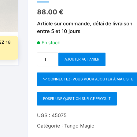
Fleurs C.Up
Cordes
Livres de tours de Pièces
Les Produi
88.00
€
Foulards C.Up
Feu
Article sur commande, délai de livraison
Livres sur la Magie
Neige, ruba
impromptue
entre 5 et 10 jours
Liquides C.Up
Foulards
Les Recha
Z :
8
En stock
Livres en Anglais
Magie Numérique
Grandes illusions
quantité
AJOUTER AU PANIER
Mentalisme close up
La Magie pour les Enfa
de
Tango
Pièces-Billets
Liquides
Ultimate
♡ CONNECTEZ-VOUS POUR AJOUTER À MA LISTE
Coin
Mentalisme salon et s
(T.U.C)
POSER UNE QUESTION SUR CE PRODUIT
Copper
Pièces-Billets
and
Silver
UGS :
45075
(D0110)
Catégorie :
Tango Magic
by
Tango