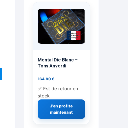
ts Flash Feu
ns, FP, Foulards …
rges
nts
Mental Die Blanc –
Tony Anverdi
164.90
€
cène
✅ Est de retour en
stock
J'en profite
maintenant