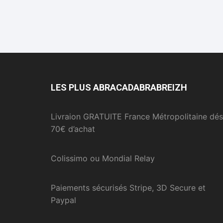
LES PLUS ABRACADABRABREIZH
Livraion GRATUITE France Métropolitaine dés
70€ d’achat
Colissimo ou Mondial Relay
Paiements sécurisés Stripe, 3D Secure et
Paypal