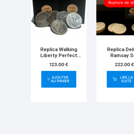
Rupture de s
Replica Walking
Replica De
Liberty Perfect
Ramsay S
Shell Set
Morgan
123.00
€
222.00
(Gimmicks and
(Gimmicks 
Online
Online
AJOUTER
LIRE LA
Instructions) by
Instructions
AU PANIER
SUITE
Tango – Trick
Tango – Tr