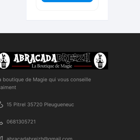
a boutique de Magie qui vous conseille
raiment
15 Pitrel 35720 Pleugueneuc
0681305721
abracadabreizh@gmail.com