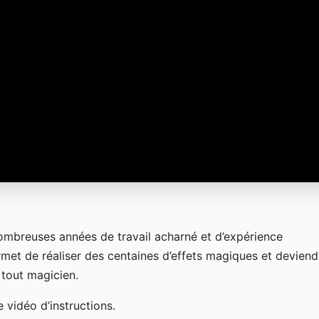
nombreuses années de travail acharné et d’expérience
rmet de réaliser des centaines d’effets magiques et deviend
 tout magicien.
 vidéo d’instructions.