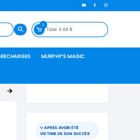
0
Total:
0.00
€
RECHARGES
MURPHY’S MAGIC
es en mousse
→
ués
 spéciales
✨ APRÈS AVOIR ÉTÉ
VICTIME DE SON SUCCÈS
ire et cordes