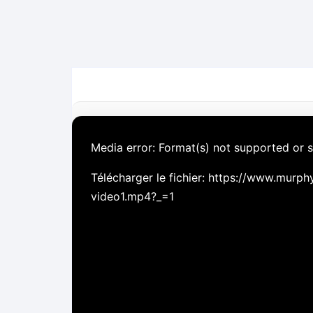
L
Media error: Format(s) not supported or 
e
c
Télécharger le fichier: https://www.murp
t
video1.mp4?_=1
e
u
r
v
i
d