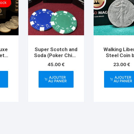
tock
luxe
Super Scotch and
Walking Libe
et
Soda (Poker Chips
Steel Coin 
PK007) by Tango
Tango Magic
€
45.00
€
23.00
€
and
Magic
Trick(RP02
AJOUTER
AJOUTER
) by
AU PANIER
AU PANIER
ick