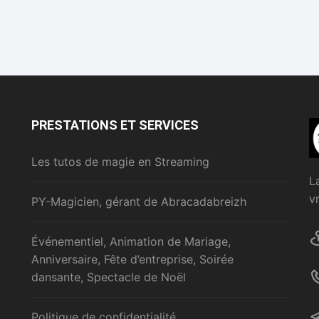
PRESTATIONS ET SERVICES
Les tutos de magie en Streaming
L
v
PY-Magicien, gérant de Abracadabreizh
Événementiel, Animation de Mariage,
Anniversaire, Fête d’entreprise, Soirée
dansante, Spectacle de Noël
Politique de confidentialité