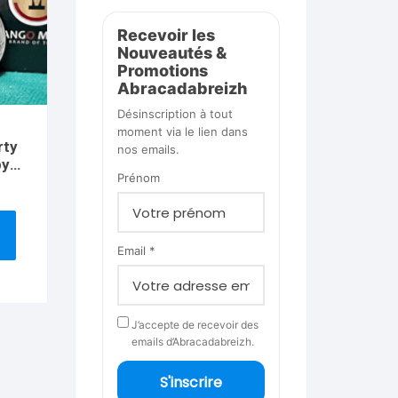
Recevoir les
Nouveautés &
Promotions
Abracadabreizh
Désinscription à tout
moment via le lien dans
rty
nos emails.
by
Prénom
 –
6)
Email *
J’accepte de recevoir des
emails d’Abracadabreizh.
S'inscrire