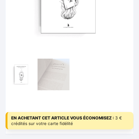
EN ACHETANT CET ARTICLE VOUS ÉCONOMISEZ :
3 €
crédités sur votre carte fidélité