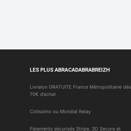
LES PLUS ABRACADABRABREIZH
Livraion GRATUITE France Métropolitaine dés
70€ d’achat
Colissimo ou Mondial Relay
Paiements sécurisés Stripe, 3D Secure et