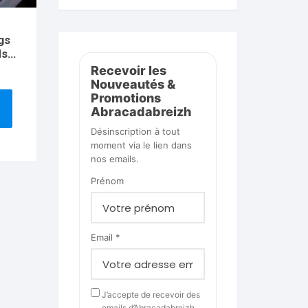
gs
ds
d
Recevoir les
Nouveautés &
Promotions
Abracadabreizh
Désinscription à tout
moment via le lien dans
nos emails.
Prénom
Email *
J’accepte de recevoir des
emails d’Abracadabreizh.