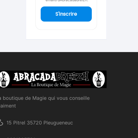
S'inscrire
a boutique de Magie qui vous conseille
raiment
15 Pitrel 35720 Pleugueneuc