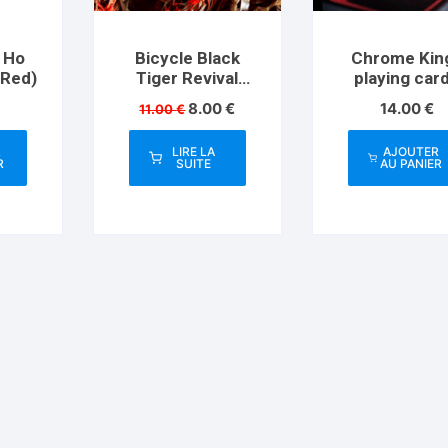
y Ho
Bicycle Black
Chrome Kin
(Red)
Tiger Revival
playing car
Edition
Player Re
Le
Le
8.00
€
14.00
€
11.00
€
prix
prix
initial
actuel
R
LIRE LA
AJOUTER
était :
est :
R
SUITE
AU PANIER
11.00 €.
8.00 €.