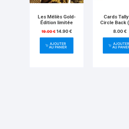
Les Méliès Gold-
Cards Tall
Édition limitée
Circle Back 
Le
Le
14.90
€
8.00
€
19.00
€
prix
prix
initial
actuel
AJOUTER
AJOUTE
était :
est :
AU PANIER
AU PANIE
19.00 €.
14.90 €.