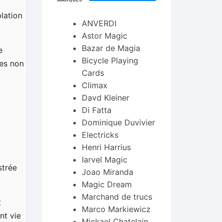
lation
ANVERDI
Astor Magic
Bazar de Magia
e
Bicycle Playing
les non
Cards
Climax
Davd Kleiner
Di Fatta
Dominique Duvivier
Electricks
Henri Harrius
Iarvel Magic
strée
Joao Miranda
Magic Dream
Marchand de trucs
t
Marco Markiewicz
nt vie
Mickael Chatelain