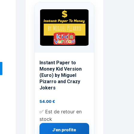
ts Flash Feu
ns, FP, Foulards …
rges
nts
Instant Paper to
Money Kid Version
(Euro) by Miguel
Pizarro and Crazy
cène
Jokers
54.00
€
✅ Est de retour en
stock
J'en profite