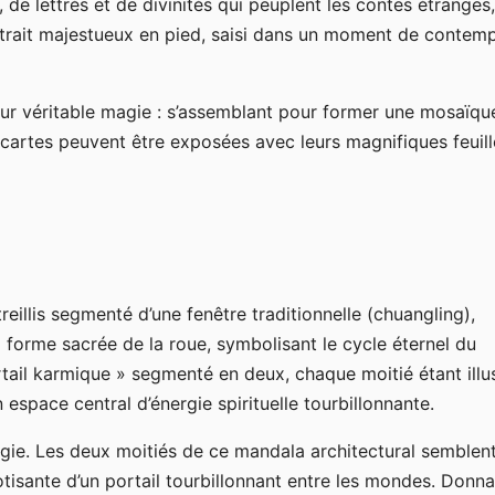
de lettrés et de divinités qui peuplent les contes étranges,
rait majestueux en pied, saisi dans un moment de contemp
eur véritable magie : s’assemblant pour former une mosaïqu
 cartes peuvent être exposées avec leurs magnifiques feuil
eillis segmenté d’une fenêtre traditionnelle (chuangling),
a forme sacrée de la roue, symbolisant le cycle éternel du
ail karmique » segmenté en deux, chaque moitié étant illu
 espace central d’énergie spirituelle tourbillonnante.
agie. Les deux moitiés de ce mandala architectural semblen
notisante d’un portail tourbillonnant entre les mondes. Donna