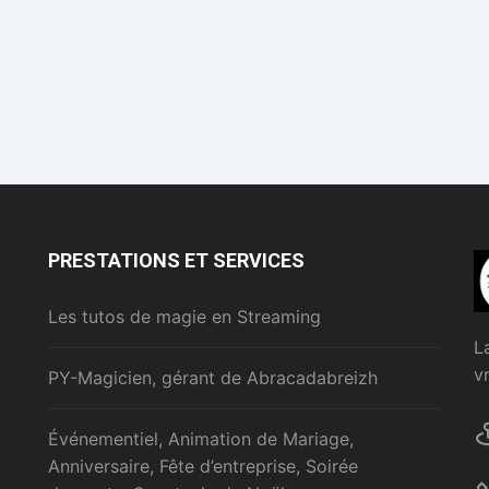
PRESTATIONS ET SERVICES
Les tutos de magie en Streaming
L
v
PY-Magicien, gérant de Abracadabreizh
Événementiel, Animation de Mariage,
Anniversaire, Fête d’entreprise, Soirée