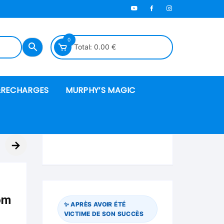
0
Total:
0.00
€
RECHARGES
MURPHY’S MAGIC
es en mousse
→
ués
 spéciales
om
✨ APRÈS AVOIR ÉTÉ
VICTIME DE SON SUCCÈS
ire et cordes