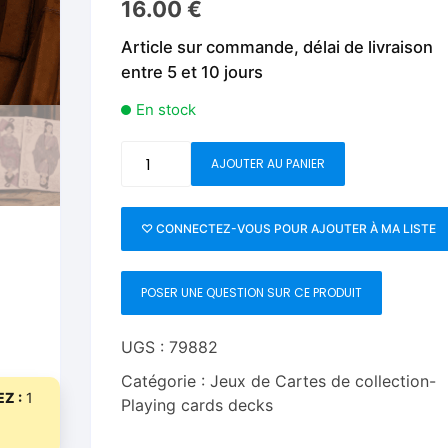
16.00
€
Fleurs C.Up
Cordes
Livres de tours de Pièces
Les Produi
Article sur commande, délai de livraison
Foulards C.Up
Feu
entre 5 et 10 jours
Livres sur la Magie
Neige, ruba
impromptue
Liquides C.Up
Foulards
En stock
Les Recha
Livres en Anglais
Magie Numérique
Grandes illusions
quantité
AJOUTER AU PANIER
de
Mentalisme close up
La Magie pour les Enfa
Strange
Tales
♡ CONNECTEZ-VOUS POUR AJOUTER À MA LISTE
Pièces-Billets
Liquides
from
a
Mentalisme salon et s
POSER UNE QUESTION SUR CE PRODUIT
Chinese
Studio
Pièces-Billets
(GAOYU-
UGS :
79882
Purple)
Catégorie :
Jeux de Cartes de collection-
by
Z :
1
Playing cards decks
Bloom