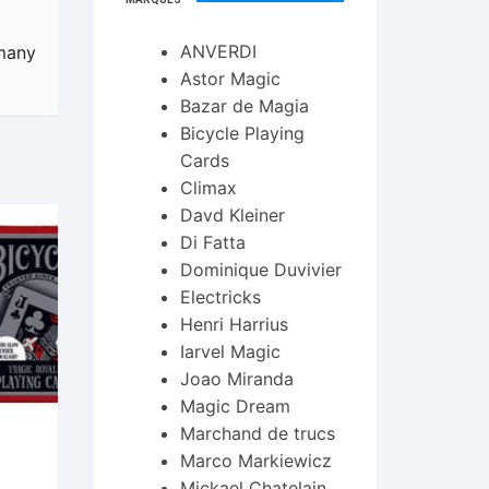
ANVERDI
 many
Astor Magic
Bazar de Magia
Bicycle Playing
Cards
Climax
Davd Kleiner
Di Fatta
Dominique Duvivier
Electricks
Henri Harrius
Iarvel Magic
Joao Miranda
Magic Dream
Marchand de trucs
Marco Markiewicz
Mickael Chatelain