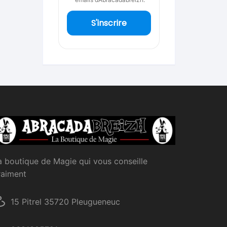
S'inscrire
a boutique de Magie qui vous conseille
raiment
15 Pitrel 35720 Pleugueneuc