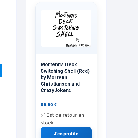
ts Flash Feu
ns, FP, Foulards …
rges
nts
Mortenn’s Deck
Switching Shell (Red)
by Mortenn
Christiansen and
cène
CrazyJokers
59.90
€
✅ Est de retour en
stock
J'en profite