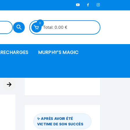
0
Total:
0.00
€
RECHARGES
MURPHY’S MAGIC
es en mousse
→
ués
 spéciales
✨ APRÈS AVOIR ÉTÉ
VICTIME DE SON SUCCÈS
ire et cordes