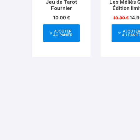
Jeu de Tarot
Les Méliès 
Fournier
Édition lim
Le
10.00
€
14.
19.00
€
prix
initia
AJOUTER
AJOUTE
était 
AU PANIER
AU PANIE
19.0