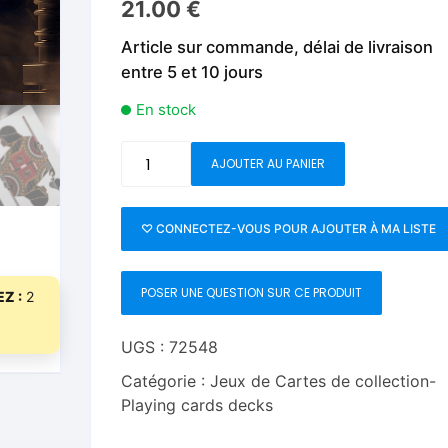
21.00
€
Fleurs C.Up
Cordes
Livres de tours de Pièces
Les Produi
Article sur commande, délai de livraison
Foulards C.Up
Feu
entre 5 et 10 jours
Livres sur la Magie
Neige, ruba
impromptue
Liquides C.Up
Foulards
En stock
Les Recha
Livres en Anglais
Magie Numérique
Grandes illusions
quantité
AJOUTER AU PANIER
de
Mentalisme close up
La Magie pour les Enfa
Star
Wars
♡ CONNECTEZ-VOUS POUR AJOUTER À MA LISTE
Pièces-Billets
Liquides
Gold
Edition
Mentalisme salon et s
POSER UNE QUESTION SUR CE PRODUIT
Playing
Z :
2
Cards
Pièces-Billets
by
UGS :
72548
theory11
Catégorie :
Jeux de Cartes de collection-
Playing cards decks