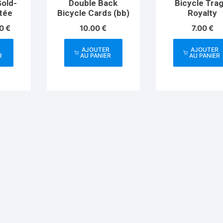
Gold-
Double Back
Bicycle Trag
itée
Bicycle Cards (bb)
Royalty
Le
90
€
10.00
€
7.00
€
prix
l
actuel
R
AJOUTER
AJOUTER
:
est :
R
AU PANIER
AU PANIER
0 €.
14.90 €.