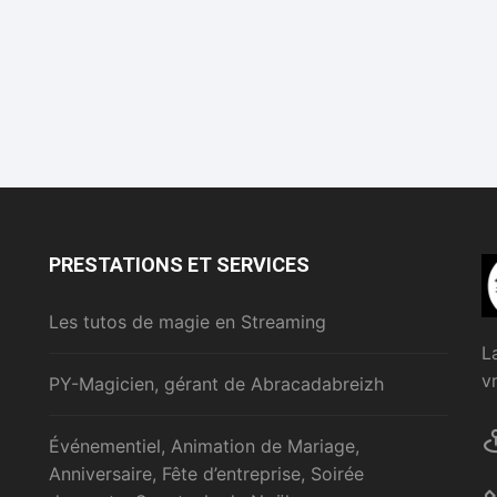
PRESTATIONS ET SERVICES
Les tutos de magie en Streaming
L
v
PY-Magicien, gérant de Abracadabreizh
Événementiel, Animation de Mariage,
Anniversaire, Fête d’entreprise, Soirée