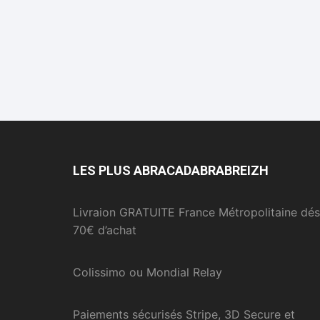
LES PLUS ABRACADABRABREIZH
Livraion GRATUITE France Métropolitaine dés
70€ d’achat
Colissimo ou Mondial Relay
Paiements sécurisés Stripe, 3D Secure et