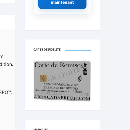
maintenant
CARTE DE FIDELITÉ
om
ition.
-3PO™.
MARQUES