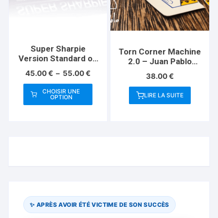
choisies
choisies
sur
sur
la
la
page
page
Super Sharpie
Torn Corner Machine
du
du
Version Standard ou
2.0 – Juan Pablo
produit
produit
mini-Magic Smith
Ibanez
Plage
45.00
€
–
55.00
€
38.00
€
de
prix :
CHOISIR UNE
LIRE LA SUITE
OPTION
45.00 €
Ce
à
produit
55.00 €
a
plusieurs
variations.
Les
options
peuvent
être
✨ APRÈS AVOIR ÉTÉ VICTIME DE SON SUCCÈS
choisies