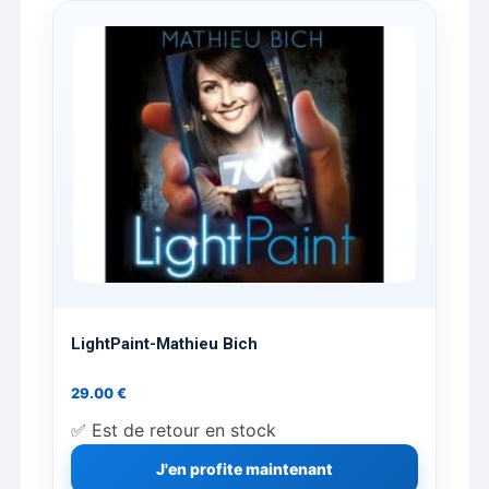
sur
la
page
du
produit
LightPaint-Mathieu Bich
29.00
€
✅ Est de retour en stock
J'en profite maintenant