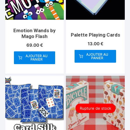
Emotion Wands by
Palette Playing Cards
Mago Flash
13.00
€
69.00
€
AJOUTER AU
AJOUTER AU
PANIER
PANIER
Rupture de stock