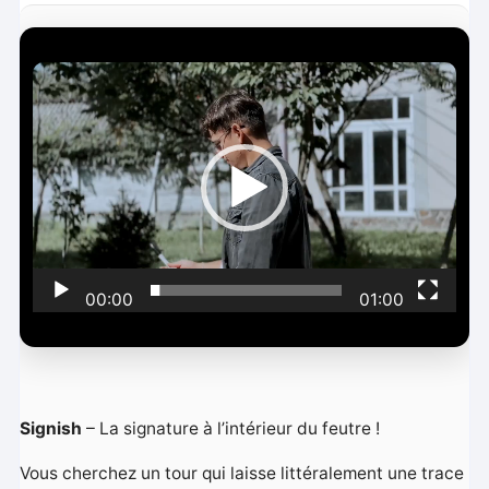
L
e
c
t
e
u
r
v
i
00:00
01:00
d
é
o
Signish
– La signature à l’intérieur du feutre !
Vous cherchez un tour qui laisse littéralement une trace