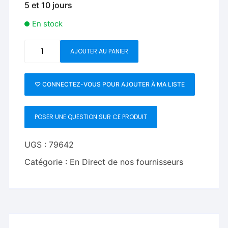
5 et 10 jours
En stock
quantité
AJOUTER AU PANIER
de
Signish
by
♡ CONNECTEZ-VOUS POUR AJOUTER À MA LISTE
Victor
Voitko
POSER UNE QUESTION SUR CE PRODUIT
(Blue)
UGS :
79642
Catégorie :
En Direct de nos fournisseurs