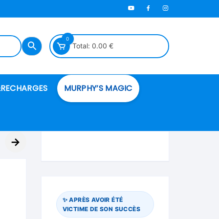
0
Total:
0.00
€
RECHARGES
MURPHY’S MAGIC
es en mousse
→
ués
 spéciales
✨ APRÈS AVOIR ÉTÉ
VICTIME DE SON SUCCÈS
ire et cordes