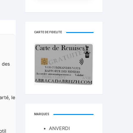
CARTE DE FIDELITÉ
t des
arté, le
MARQUES
ANVERDI
til