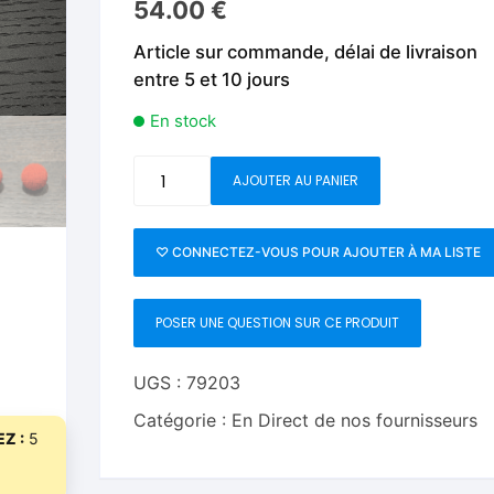
54.00
€
Fleurs C.Up
Cordes
Livres de tours de Pièces
Les Produi
Article sur commande, délai de livraison
Foulards C.Up
Feu
entre 5 et 10 jours
Livres sur la Magie
Neige, ruba
impromptue
Liquides C.Up
Foulards
En stock
Les Recha
Livres en Anglais
Magie Numérique
Grandes illusions
quantité
AJOUTER AU PANIER
de
Mentalisme close up
La Magie pour les Enfa
Shining
Crochet
♡ CONNECTEZ-VOUS POUR AJOUTER À MA LISTE
Pièces-Billets
Liquides
Balls
(Red)
Mentalisme salon et s
POSER UNE QUESTION SUR CE PRODUIT
by
JT
Pièces-Billets
Magic
UGS :
79203
Catégorie :
En Direct de nos fournisseurs
Z :
5