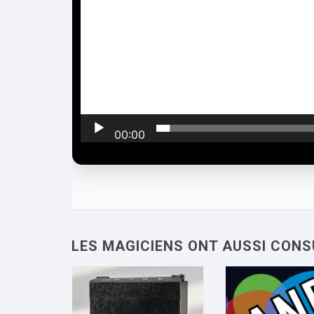
o
00:00