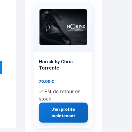
ts Flash Feu
ns, FP, Foulards …
rges
nts
Norisk by Chris
Torrente
70.00
€
cène
✅ Est de retour en
stock
J'en profite
maintenant