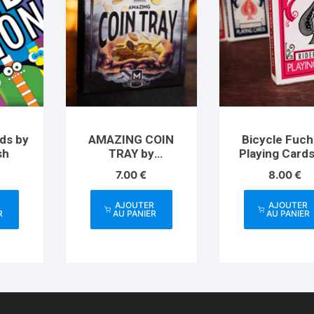
ds by
AMAZING COIN
Bicycle Fuch
sh
TRAY by
Playing Cards
Apprentice Magic
US Playing C
7.00
€
8.00
€
– Trick
Co
R
AJOUTER
AJOUTER
R
AU PANIER
AU PANIER