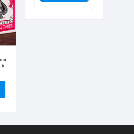
sia
 by
ard