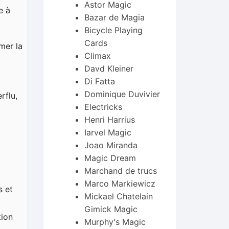
Astor Magic
e à
Bazar de Magia
Bicycle Playing
Cards
mer la
Climax
Davd Kleiner
Di Fatta
Dominique Duvivier
rflu,
Electricks
Henri Harrius
Iarvel Magic
Joao Miranda
Magic Dream
Marchand de trucs
Marco Markiewicz
s et
Mickael Chatelain
Gimick Magic
tion
Murphy's Magic