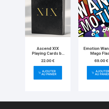
Ascend XIX
Emotion Wan
Playing Cards by
Mago Fla
Unique
22.00
€
69.00
€
AJOUTER
AJOUTE
AU PANIER
AU PANIE