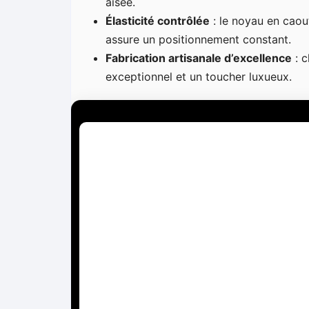
aisée.
Élasticité contrôlée
: le noyau en caou
assure un positionnement constant.
Fabrication artisanale d’excellence
: c
exceptionnel et un toucher luxueux.
L
e
c
t
e
u
r
v
i
d
é