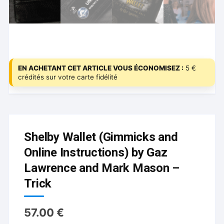
EN ACHETANT CET ARTICLE VOUS ÉCONOMISEZ :
5 €
crédités sur votre carte fidélité
Shelby Wallet (Gimmicks and
Online Instructions) by Gaz
Lawrence and Mark Mason –
Trick
57.00
€