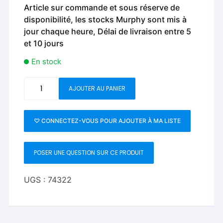
Article sur commande et sous réserve de
disponibilité, les stocks Murphy sont mis à
jour chaque heure, Délai de livraison entre 5
et 10 jours
En stock
quantité
AJOUTER AU PANIER
de
Shelby
Wallet
♡ CONNECTEZ-VOUS POUR AJOUTER À MA LISTE
(Gimmicks
and
POSER UNE QUESTION SUR CE PRODUIT
Online
Instructions)
by
UGS :
74322
Gaz
Lawrence
and