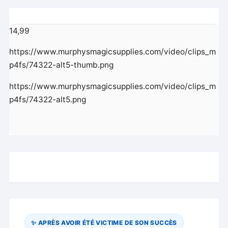
Mark
Mason
-
14,99
Trick
https://www.murphysmagicsupplies.com/video/clips_m
p4fs/74322-alt5-thumb.png
https://www.murphysmagicsupplies.com/video/clips_m
p4fs/74322-alt5.png
✨ APRÈS AVOIR ÉTÉ VICTIME DE SON SUCCÈS