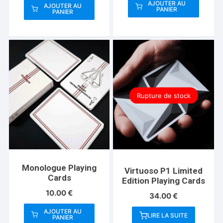
AJOUTER AU
AJOUTER AU
PANIER
PANIER
Rupture de stock
Monologue Playing
Virtuoso P1 Limited
Cards
Edition Playing Cards
10.00
€
34.00
€
AJOUTER AU
LIRE LA SUITE
PANIER