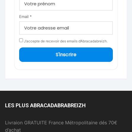
Email *
J’accepte de recevoir des emails d’Abracadabreizh.
S'inscrire
LES PLUS ABRACADABRABREIZH
Livraion GRATUITE France Métropolitaine dés 70€
d’achat