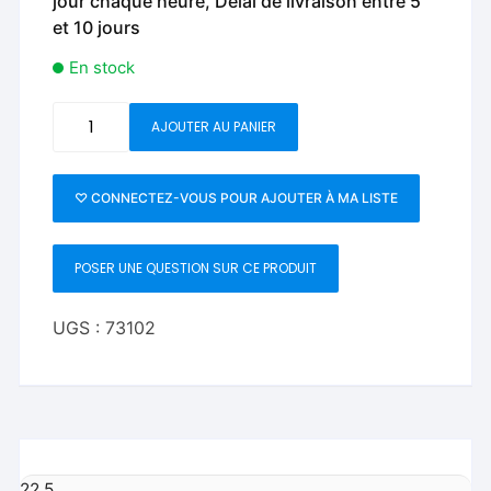
jour chaque heure, Délai de livraison entre 5
et 10 jours
En stock
quantité
AJOUTER AU PANIER
de
SECRET
GAFF
♡ CONNECTEZ-VOUS POUR AJOUTER À MA LISTE
AND
PACKET
POSER UNE QUESTION SUR CE PRODUIT
CARRIER
PRO
(Black
UGS :
73102
Leather)
22,5