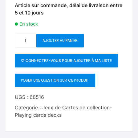
Article sur commande, délai de livraison entre
5 et 10 jours
En stock
quantité
AJOUTER AU PANIER
de
Screams
at
♡ CONNECTEZ-VOUS POUR AJOUTER À MA LISTE
Midnight
Playing
POSER UNE QUESTION SUR CE PRODUIT
Cards
(3D-
Glasses
UGS :
68516
INCLUDED)
Catégorie :
Jeux de Cartes de collection-
Playing cards decks