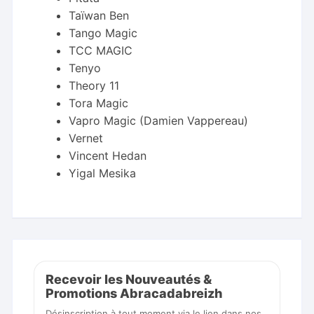
Taïwan Ben
Tango Magic
TCC MAGIC
Tenyo
Theory 11
Tora Magic
Vapro Magic (Damien Vappereau)
Vernet
Vincent Hedan
Yigal Mesika
Recevoir les Nouveautés &
Promotions Abracadabreizh
Désinscription à tout moment via le lien dans nos