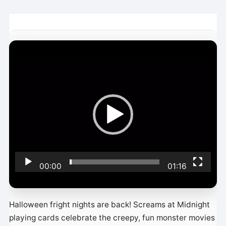
L
e
c
t
e
u
r
v
i
00:00
01:16
d
é
o
Halloween fright nights are back! Screams at Midnight
playing cards celebrate the creepy, fun monster movies