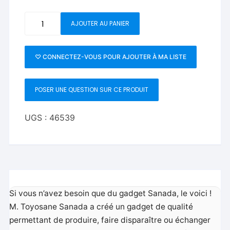
quantité
AJOUTER AU PANIER
de
Sanada
Gimmick
♡ CONNECTEZ-VOUS POUR AJOUTER À MA LISTE
-
Trick
POSER UNE QUESTION SUR CE PRODUIT
UGS :
46539
Si vous n’avez besoin que du gadget Sanada, le voici !
M. Toyosane Sanada a créé un gadget de qualité
permettant de produire, faire disparaître ou échanger