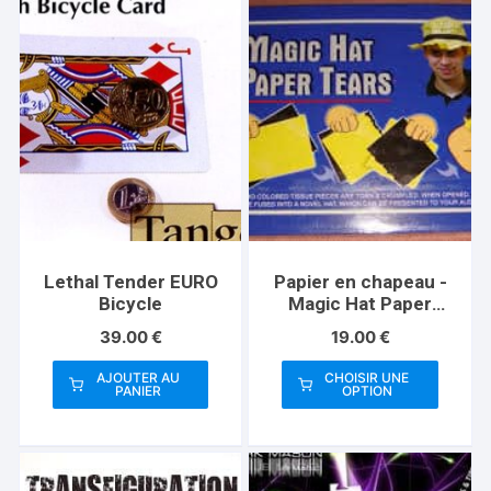
Lethal Tender EURO
Papier en chapeau -
Bicycle
Magic Hat Paper
Tears
39.00
€
19.00
€
AJOUTER AU
CHOISIR UNE
PANIER
OPTION
Ce
produit
a
plusieurs