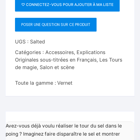
2.0
♡ CONNECTEZ-VOUS POUR AJOUTER À MA LISTE
-
Ruben
POSER UNE QUESTION SUR CE PRODUIT
Vilagrand
&
Vernet
UGS :
Salted
Catégories :
Accessoires
,
Explications
Originales sous-titrées en Français
,
Les Tours
de magie
,
Salon et scène
Toute la gamme :
Vernet
Avez-vous déjà voulu réaliser le tour du sel dans le
poing ? Imaginez faire disparaître le sel et montrer