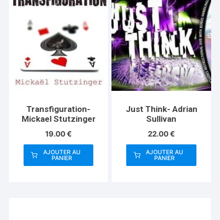
variations.
Les
options
peuvent
être
choisies
sur
la
page
Transfiguration-
Just Think- Adrian
du
Mickael Stutzinger
Sullivan
produit
19.00
€
22.00
€
AJOUTER AU
AJOUTER AU
PANIER
PANIER