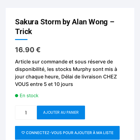
Sakura Storm by Alan Wong –
Trick
16.90
€
Article sur commande et sous réserve de
disponibilité, les stocks Murphy sont mis à
jour chaque heure, Délai de livraison CHEZ
VOUS entre 5 et 10 jours
En stock
quantité
AJOUTER AU PANIER
de
Sakura
Storm
♡ CONNECTEZ-VOUS POUR AJOUTER À MA LISTE
by