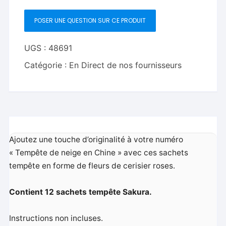
Alan
POSER UNE QUESTION SUR CE PRODUIT
Wong
-
Trick
UGS :
48691
Catégorie :
En Direct de nos fournisseurs
Ajoutez une touche d’originalité à votre numéro
« Tempête de neige en Chine » avec ces sachets
tempête en forme de fleurs de cerisier roses.
Contient 12 sachets tempête Sakura.
Instructions non incluses.