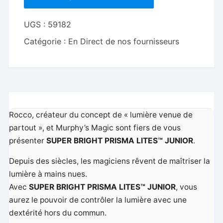
Pair
JUNIOR
UGS :
59182
(Yellow)
Catégorie :
En Direct de nos fournisseurs
-
Trick
Rocco, créateur du concept de « lumière venue de
partout », et Murphy’s Magic sont fiers de vous
présenter
SUPER BRIGHT PRISMA LITES™ JUNIOR
.
Depuis des siècles, les magiciens rêvent de maîtriser la
lumière à mains nues.
Avec
SUPER BRIGHT PRISMA LITES™ JUNIOR
, vous
aurez le pouvoir de contrôler la lumière avec une
dextérité hors du commun.