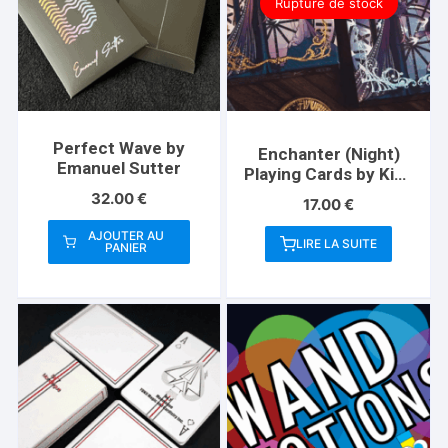
Rupture de stock
Perfect Wave by
Enchanter (Night)
Emanuel Sutter
Playing Cards by King
Star
32.00
€
17.00
€
AJOUTER AU
LIRE LA SUITE
PANIER