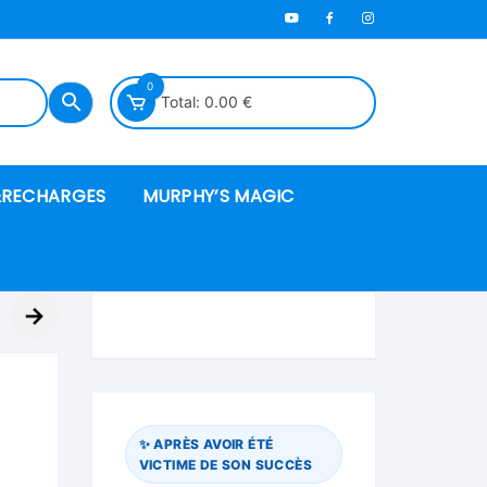
0
Total:
0.00
€
RECHARGES
MURPHY’S MAGIC
es en mousse
→
ués
 spéciales
✨ APRÈS AVOIR ÉTÉ
VICTIME DE SON SUCCÈS
ire et cordes