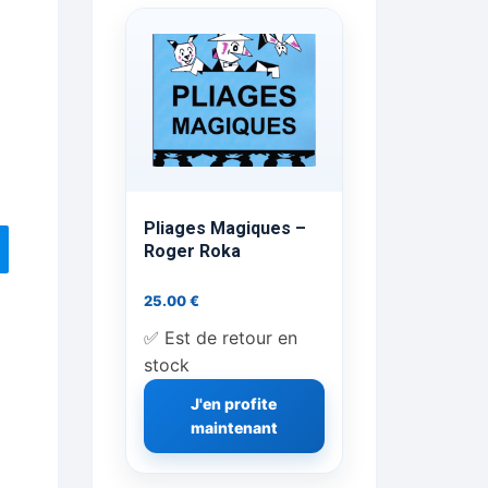
ts Flash Feu
ns, FP, Foulards …
rges
nts
Pliages Magiques –
Roger Roka
25.00
€
cène
✅ Est de retour en
stock
J'en profite
maintenant