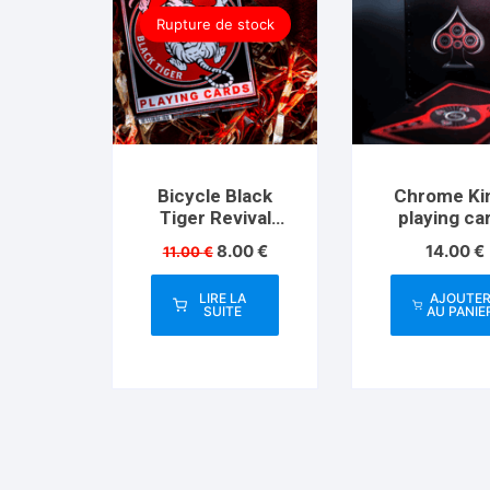
Rupture de stock
Bicycle Black
Chrome Ki
Tiger Revival
playing ca
Edition
Player R
Le
Le
8.00
€
14.00
€
11.00
€
prix
prix
initial
actuel
LIRE LA
AJOUTE
était :
est :
SUITE
AU PANIE
11.00 €.
8.00 €.