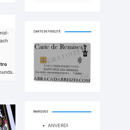
CARTE DE FIDELITÉ
mid-
each
tro
rounds.
MARQUES
ANVERDI