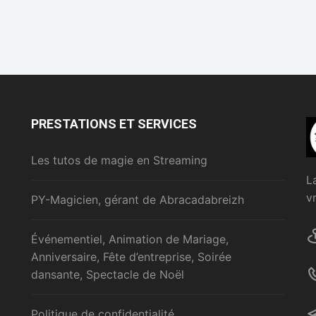
PRESTATIONS ET SERVICES
Les tutos de magie en Streaming
L
v
PY-Magicien, gérant de Abracadabreizh
Événementiel, Animation de Mariage,
Anniversaire, Fête d’entreprise, Soirée
dansante, Spectacle de Noël
Politique de confidentialité