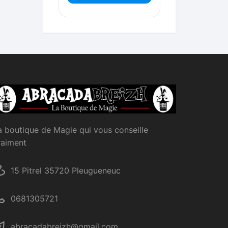
a boutique de Magie qui vous conseille
raiment
15 Pitrel 35720 Pleugueneuc
0681305721
abracadabreizh@gmail.com