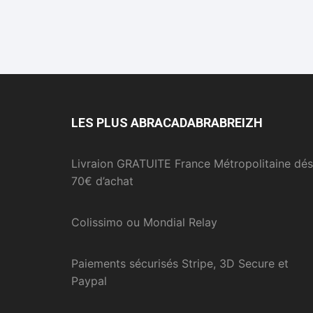
LES PLUS ABRACADABRABREIZH
Livraion GRATUITE France Métropolitaine dés
70€ d’achat
Colissimo ou Mondial Relay
Paiements sécurisés Stripe, 3D Secure et
Paypal