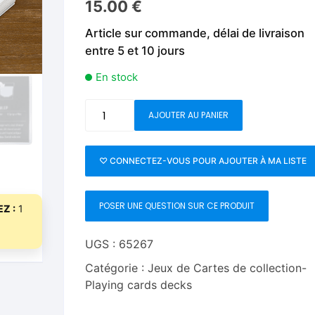
15.00
€
Fleurs C.Up
Cordes
Livres de tours de Pièces
Les Produi
Article sur commande, délai de livraison
Foulards C.Up
Feu
entre 5 et 10 jours
Livres sur la Magie
Neige, ruba
impromptue
Liquides C.Up
Foulards
En stock
Les Recha
Livres en Anglais
Magie Numérique
Grandes illusions
quantité
AJOUTER AU PANIER
de
Mentalisme close up
La Magie pour les Enfa
Retro
Deck
♡ CONNECTEZ-VOUS POUR AJOUTER À MA LISTE
Pièces-Billets
Liquides
(White)
Playing
Mentalisme salon et s
POSER UNE QUESTION SUR CE PRODUIT
Cards
Z :
1
Pièces-Billets
UGS :
65267
Catégorie :
Jeux de Cartes de collection-
Playing cards decks