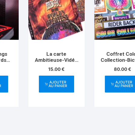
ngs
La carte
Coffret Col
rds
Ambitieuse-Vidéo
Collection-Bic
ed
téléchargeable
15.00
€
80.00
€
R
AJOUTER
AJOUTER
R
AU PANIER
AU PANIER