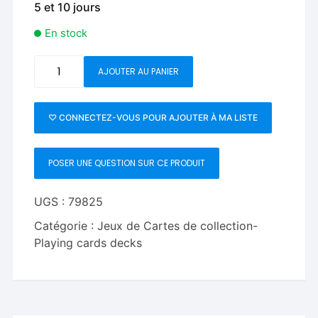
5 et 10 jours
En stock
quantité
AJOUTER AU PANIER
de
Queenie
Playing
♡ CONNECTEZ-VOUS POUR AJOUTER À MA LISTE
Cards
POSER UNE QUESTION SUR CE PRODUIT
UGS :
79825
Catégorie :
Jeux de Cartes de collection-
Playing cards decks