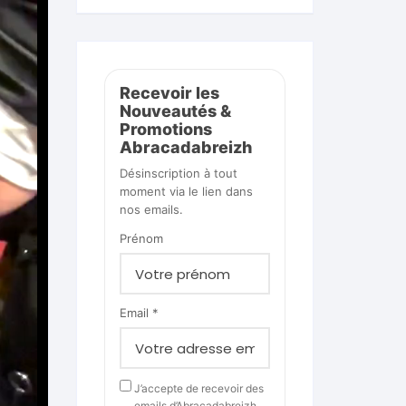
Recevoir les
Nouveautés &
Promotions
Abracadabreizh
Désinscription à tout
moment via le lien dans
nos emails.
Prénom
Email *
J’accepte de recevoir des
emails d’Abracadabreizh.