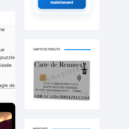
maintenant
une
ue
CARTE DE FIDELITÉ
 puzzle
aissée
gie de
MARQUES