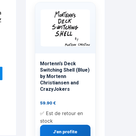
ts Flash Feu
à
Z
ns, FP, Foulards …
rges
nts
Mortenn’s Deck
Switching Shell (Blue)
by Mortenn
Christiansen and
cène
CrazyJokers
59.90
€
✅ Est de retour en
stock
J'en profite