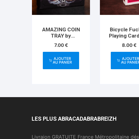
AMAZING COIN
Bicycle Fuc
TRAY by
Playing Car
Apprentice Magic
US Playing 
7.00
€
8.00
€
– Trick
Co
AJOUTER
AJOUTE
AU PANIER
AU PANIE
LES PLUS ABRACADABRABREIZH
Livraion GRATUITE France Métropolitaine dés