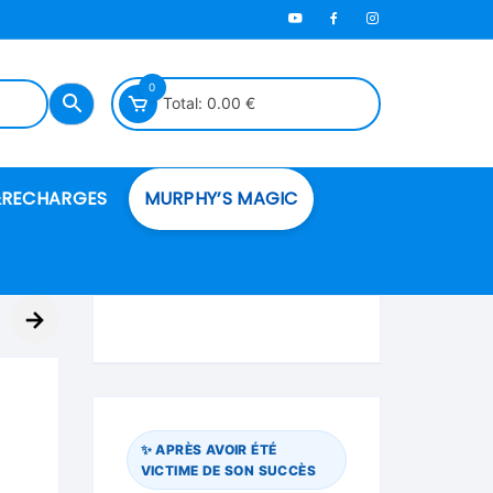
0
Total:
0.00
€
RECHARGES
MURPHY’S MAGIC
es en mousse
→
ués
 spéciales
✨ APRÈS AVOIR ÉTÉ
VICTIME DE SON SUCCÈS
ire et cordes