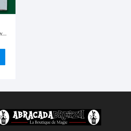
n:
ying