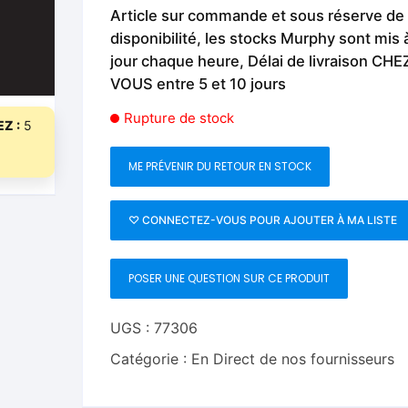
Fleurs C.Up
Cordes
Article sur commande et sous réserve de
Livres de tours de Pièces
Les Produi
disponibilité, les stocks Murphy sont mis 
Foulards C.Up
Feu
jour chaque heure, Délai de livraison CHE
Livres sur la Magie
Neige, ruba
VOUS entre 5 et 10 jours
impromptue
Liquides C.Up
Foulards
Les Recha
Rupture de stock
Z :
5
Livres en Anglais
Magie Numérique
Grandes illusions
ME PRÉVENIR DU RETOUR EN STOCK
Mentalisme close up
La Magie pour les Enfa
Pièces-Billets
Liquides
♡ CONNECTEZ-VOUS POUR AJOUTER À MA LISTE
Mentalisme salon et s
POSER UNE QUESTION SUR CE PRODUIT
Pièces-Billets
UGS :
77306
Catégorie :
En Direct de nos fournisseurs