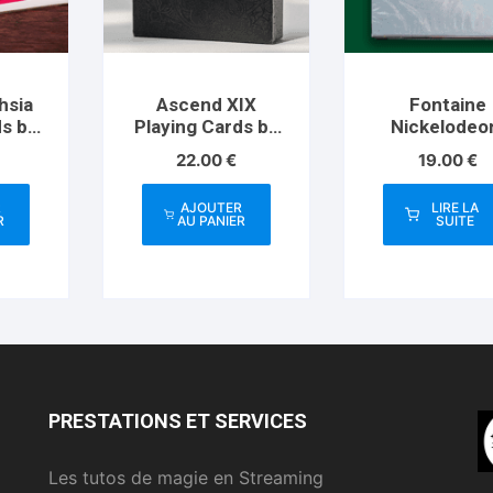
hsia
Ascend XIX
Fontaine
ds by
Playing Cards by
Nickelodeo
Card
Unique
Monsters Pla
22.00
€
19.00
€
Cards
R
AJOUTER
LIRE LA
R
AU PANIER
SUITE
PRESTATIONS ET SERVICES
Les tutos de magie en Streaming