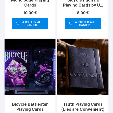
Cards
Playing Cards by US
Playing Card Co
10.00
€
8.00
€
AJOUTER AU
AJOUTER AU
PANIER
PANIER
Bicycle Battlestar
Truth Playing Cards
Playing Cards
(Lies are Convenient)