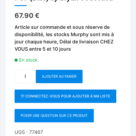
67.90
€
Article sur commande et sous réserve de
disponibilité, les stocks Murphy sont mis à
jour chaque heure, Délai de livraison CHEZ
VOUS entre 5 et 10 jours
En stock
quantité
AJOUTER AU PANIER
de
PUF
(Blue)
♡ CONNECTEZ-VOUS POUR AJOUTER À MA LISTE
by
Bryan
POSER UNE QUESTION SUR CE PRODUIT
Codecasa
UGS :
77467