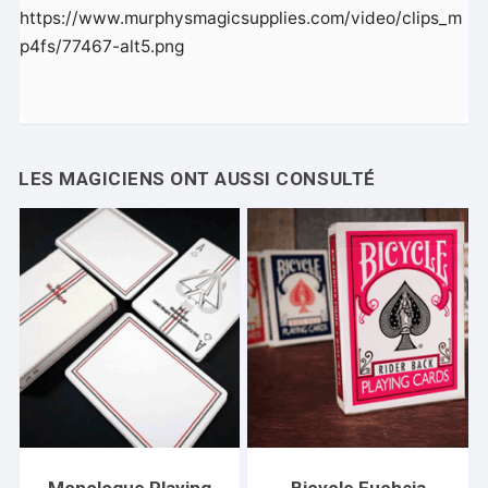
https://www.murphysmagicsupplies.com/video/clips_m
p4fs/77467-alt5.png
Monologue Playing
Bicycle Fuchsia