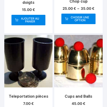
Chop cup
doigts
Plage
25.00
€
–
35.00
€
15.00
€
de
prix :
CHOISIR UNE
AJOUTER AU
OPTION
25.00 
PANIER
Ce
à
produit
35.00 
a
plusieurs
variations.
Les
options
peuvent
être
choisies
sur
la
page
Teleportation pièces
Cups and Balls
du
7.00
€
45.00
€
produit