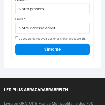
Email *
J’accepte de recevoir des emails d’Abracadabreizh.
S'inscrire
LES PLUS ABRACADABRABREIZH
Livraion GRATUITE France Métropolitaine dés 70€