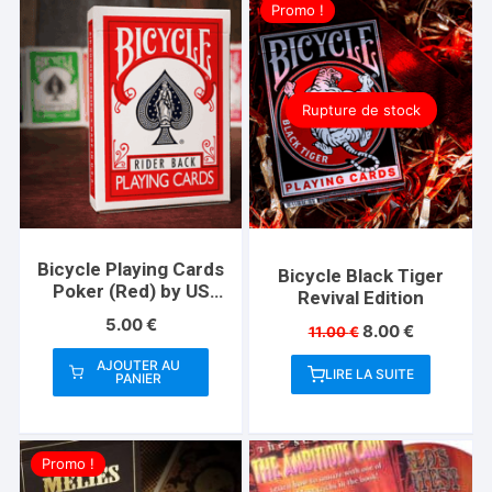
Promo !
Rupture de stock
Bicycle Playing Cards
Bicycle Black Tiger
Poker (Red) by US
Revival Edition
Playing Card Co
5.00
€
Le
Le
8.00
€
11.00
€
prix
prix
AJOUTER AU
initial
actuel
LIRE LA SUITE
PANIER
était :
est :
11.00 €.
8.00 €.
Promo !