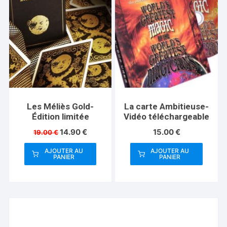
Les Méliès Gold-
La carte Ambitieuse-
Édition limitée
Vidéo téléchargeable
Le
Le
14.90
€
15.00
€
19.00
€
prix
prix
initial
actuel
AJOUTER AU
AJOUTER AU
PANIER
PANIER
était :
est :
19.00 €.
14.90 €.