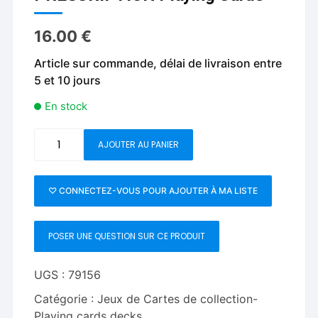
16.00
€
Article sur commande, délai de livraison entre
5 et 10 jours
En stock
quantité
AJOUTER AU PANIER
de
PRESCRIPTION
Playing
♡ CONNECTEZ-VOUS POUR AJOUTER À MA LISTE
Cards
POSER UNE QUESTION SUR CE PRODUIT
UGS :
79156
Catégorie :
Jeux de Cartes de collection-
Playing cards decks