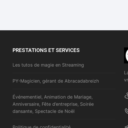
PRESTATIONS ET SERVICES
Les tutos de magie en Streaming
L
v
PY-Magicien, gérant de Abracadabreizh
Événementiel, Animation de Mariage,
Anniversaire, Fête d’entreprise, Soirée
dansante, Spectacle de Noël
Politique de confidentialité