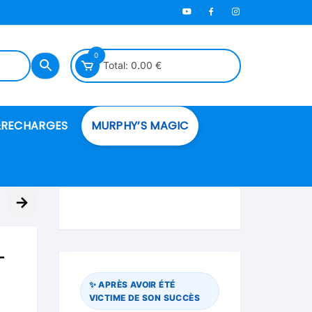
0
Total:
0.00
€
RECHARGES
MURPHY’S MAGIC
es en mousse
→
ués
–
 spéciales
✨ APRÈS AVOIR ÉTÉ
VICTIME DE SON SUCCÈS
ire et cordes