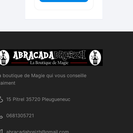
a boutique de Magie qui vous conseille
raiment
15 Pitrel 35720 Pleugueneuc
0681305721
abracadabreizh@gmail.com