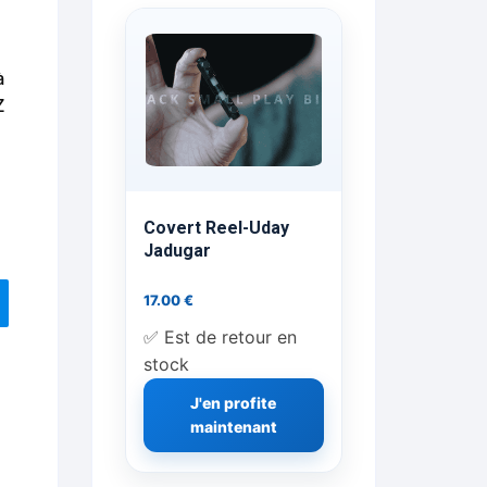
ts Flash Feu
à
ns, FP, Foulards …
Z
rges
nts
Covert Reel-Uday
Jadugar
17.00
€
cène
✅ Est de retour en
stock
J'en profite
maintenant