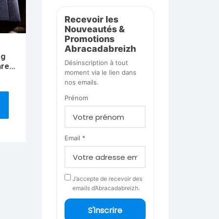
Recevoir les
Nouveautés &
Promotions
Abracadabreizh
ng
Désinscription à tout
are
moment via le lien dans
)
nos emails.
Prénom
Email *
J’accepte de recevoir des
emails d’Abracadabreizh.
S'inscrire