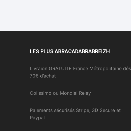
LES PLUS ABRACADABRABREIZH
Livraion GRATUITE France Métropolitaine dés
70€ d’achat
Colissimo ou Mondial Relay
Paiements sécurisés Stripe, 3D Secure et
Paypal