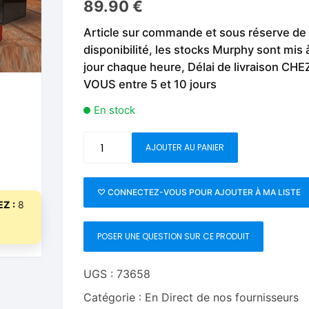
89.90
€
Fleurs C.Up
Cordes
Livres de tours de Pièces
Les Produi
Article sur commande et sous réserve de
Foulards C.Up
Feu
disponibilité, les stocks Murphy sont mis 
Livres sur la Magie
Neige, ruba
jour chaque heure, Délai de livraison CHE
impromptue
Liquides C.Up
Foulards
VOUS entre 5 et 10 jours
Les Recha
Livres en Anglais
Magie Numérique
Grandes illusions
En stock
Mentalisme close up
La Magie pour les Enfa
quantité
AJOUTER AU PANIER
de
Pièces-Billets
Liquides
POWER
RUBIK
♡ CONNECTEZ-VOUS POUR AJOUTER À MA LISTE
Mentalisme salon et s
Z :
8
by
Tora
Pièces-Billets
POSER UNE QUESTION SUR CE PRODUIT
Magic
-
Trick
UGS :
73658
Catégorie :
En Direct de nos fournisseurs