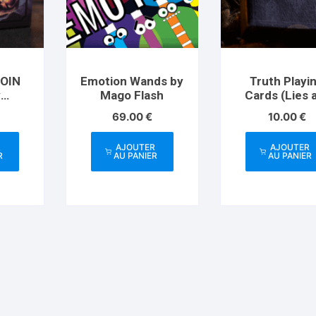
OIN
Emotion Wands by
Truth Playi
y
Mago Flash
Cards (Lies 
Magic
Convenient
69.00
€
10.00
€
R
AJOUTER
AJOUTER
R
AU PANIER
AU PANIER