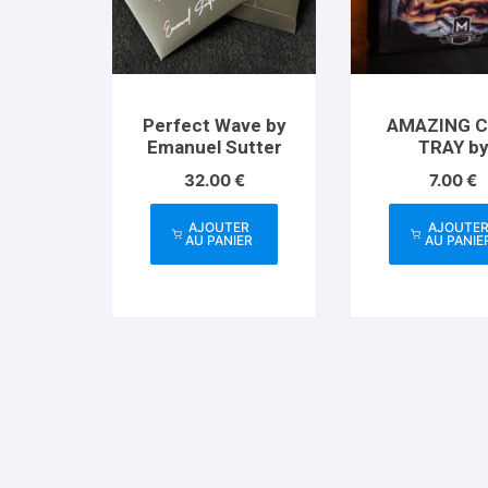
Perfect Wave by
AMAZING C
Emanuel Sutter
TRAY b
Apprentice 
32.00
€
7.00
€
– Trick
AJOUTER
AJOUTE
AU PANIER
AU PANIE