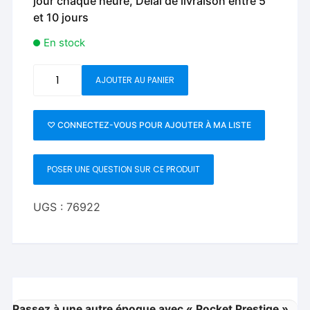
jour chaque heure, Délai de livraison entre 5
et 10 jours
En stock
quantité
AJOUTER AU PANIER
de
Pocket
Prestige
♡ CONNECTEZ-VOUS POUR AJOUTER À MA LISTE
by
Henri
POSER UNE QUESTION SUR CE PRODUIT
Beaumont
UGS :
76922
Passez à une autre époque avec « Pocket Prestige »