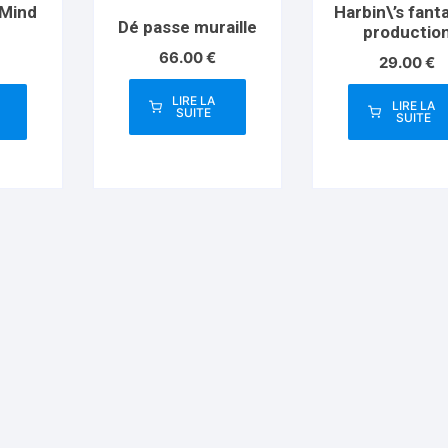
 Mind
Harbin\’s fant
Dé passe muraille
productio
66.00
€
29.00
€
LIRE LA
LIRE LA
SUITE
SUITE