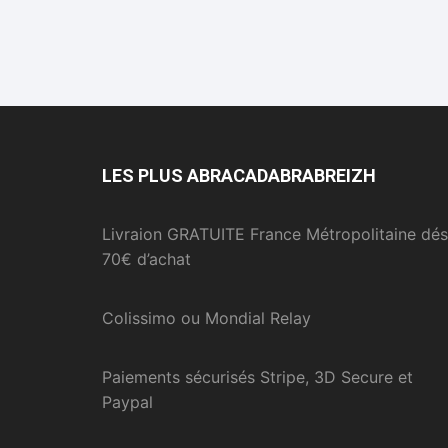
LES PLUS ABRACADABRABREIZH
Livraion GRATUITE France Métropolitaine dés
70€ d’achat
Colissimo ou Mondial Relay
Paiements sécurisés Stripe, 3D Secure et
Paypal