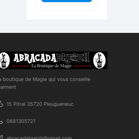
a boutique de Magie qui vous conseille
raiment
15 Pitrel 35720 Pleugueneuc
0681305721
abracadabreizh@gmail.com