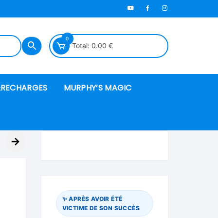
0
Total:
0.00
€
RECHARGES
MURPHY’S MAGIC
es en mousse
→
ués
 spéciales
✨ APRÈS AVOIR ÉTÉ
VICTIME DE SON SUCCÈS
ire et cordes