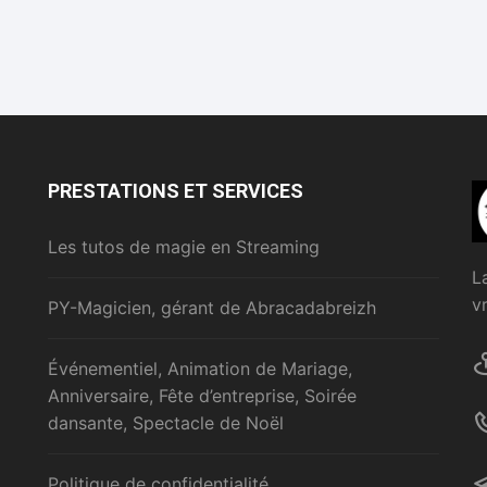
PRESTATIONS ET SERVICES
Les tutos de magie en Streaming
L
v
PY-Magicien, gérant de Abracadabreizh
Événementiel, Animation de Mariage,
Anniversaire, Fête d’entreprise, Soirée
dansante, Spectacle de Noël
Politique de confidentialité