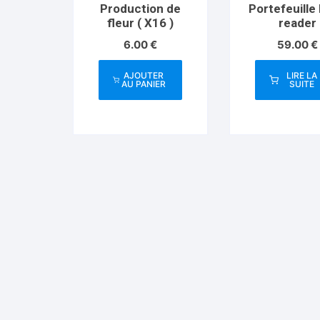
Production de
Portefeuille
fleur ( X16 )
reader
6.00
€
59.00
€
AJOUTER
LIRE LA
AU PANIER
SUITE