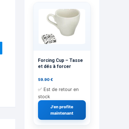
ts Flash Feu
ns, FP, Foulards …
rges
nts
Forcing Cup – Tasse
et dés à forcer
59.90
€
cène
✅ Est de retour en
stock
J'en profite
maintenant