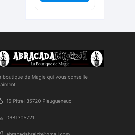
a boutique de Magie qui vous conseille
raiment
15 Pitrel 35720 Pleugueneuc
0681305721
abracadabreizh@gmail.com