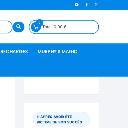
0
Total:
0.00
€
RECHARGES
MURPHY’S MAGIC
es en mousse
ués
 spéciales
✨ APRÈS AVOIR ÉTÉ
VICTIME DE SON SUCCÈS
ire et cordes