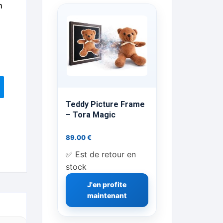
n
ts Flash Feu
ns, FP, Foulards …
rges
nts
Teddy Picture Frame
– Tora Magic
89.00
€
cène
✅ Est de retour en
stock
J'en profite
maintenant