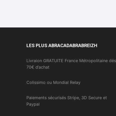
LES PLUS ABRACADABRABREIZH
Livraion GRATUITE France Métropolitaine dés
70€ d’achat
Colissimo ou Mondial Relay
Paiements sécurisés Stripe, 3D Secure et
Paypal