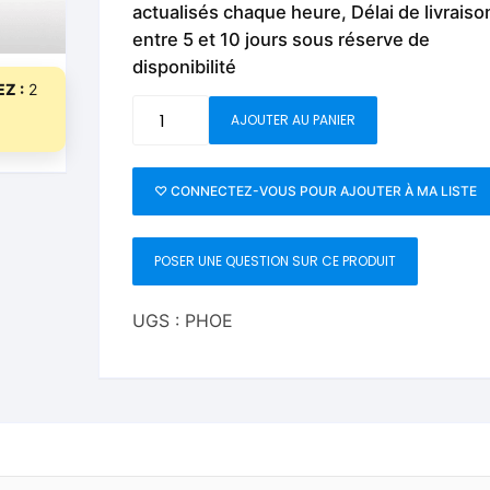
actualisés chaque heure, Délai de livraiso
Fleurs C.Up
Cordes
Livres de tours de Pièces
Les Produi
entre 5 et 10 jours sous réserve de
Foulards C.Up
Feu
disponibilité
Livres sur la Magie
Neige, ruba
Z :
2
impromptue
quantité
Liquides C.Up
Foulards
AJOUTER AU PANIER
de
Les Recha
Livres en Anglais
Phoenix
Magie Numérique
Grandes illusions
Marked
♡ CONNECTEZ-VOUS POUR AJOUTER À MA LISTE
Deck
Mentalisme close up
La Magie pour les Enfa
Red
POSER UNE QUESTION SUR CE PRODUIT
Pièces-Billets
Liquides
Mentalisme salon et s
UGS :
PHOE
Pièces-Billets