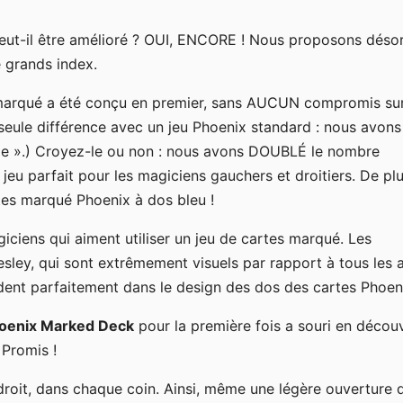
eut-il être amélioré ? OUI, ENCORE ! Nous proposons déso
 grands index.
u marqué a été conçu en premier, sans AUCUN compromis sur
eule différence avec un jeu Phoenix standard : nous avons
rie ».) Croyez-le ou non : nous avons DOUBLÉ le nombre
eu parfait pour les magiciens gauchers et droitiers. De plu
es marqué Phoenix à dos bleu !
giciens qui aiment utiliser un jeu de cartes marqué. Les
esley, qui sont extrêmement visuels par rapport à tous les 
dent parfaitement dans le design des dos des cartes Phoen
oenix Marked Deck
pour la première fois a souri en décou
 Promis !
roit, dans chaque coin. Ainsi, même une légère ouverture 