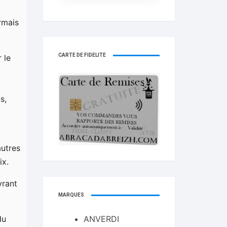
rmais
CARTE DE FIDELITÉ
 le
s,
autres
ix.
vrant
MARQUES
ANVERDI
du