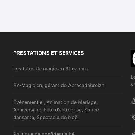
PRESTATIONS ET SERVICES
Les tutos de magie en Streaming
L
v
PY-Magicien, gérant de Abracadabreizh
Événementiel, Animation de Mariage,
Anniversaire, Fête d’entreprise, Soirée
dansante, Spectacle de Noël
Politique de confidentialité