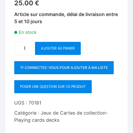
25.00
€
Article sur commande, délai de livraison entre
5 et 10 jours
En stock
quantité
AJOUTER AU PANIER
de
Paisley
Poker
♡ CONNECTEZ-VOUS POUR AJOUTER À MA LISTE
Red
Playing
POSER UNE QUESTION SUR CE PRODUIT
Cards
by
by
UGS :
70181
Dutch
Catégorie :
Jeux de Cartes de collection-
Card
Playing cards decks
House
Company