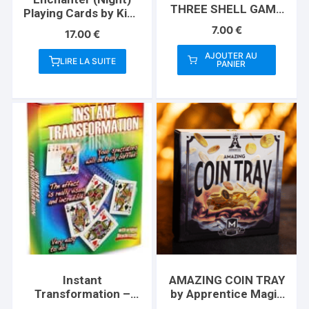
THREE SHELL GAME
Playing Cards by King
(Gimmicks and
Star
7.00
€
17.00
€
Instructions) by
Apprentice Magic –
AJOUTER AU
LIRE LA SUITE
Trick
PANIER
Instant
AMAZING COIN TRAY
Transformation –
by Apprentice Magic
Standard
– Trick