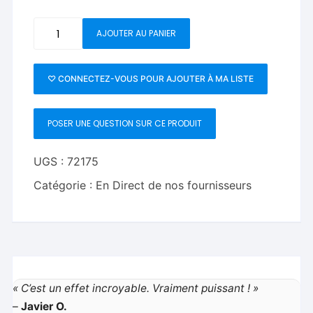
quantité
AJOUTER AU PANIER
de
P-
lotto
♡ CONNECTEZ-VOUS POUR AJOUTER À MA LISTE
(Gimmicks
and
POSER UNE QUESTION SUR CE PRODUIT
Online
Instructions)
by
UGS :
72175
Michael
Catégorie :
En Direct de nos fournisseurs
Murray
-
Trick
« C’est un effet incroyable. Vraiment puissant ! »
–
Javier O.