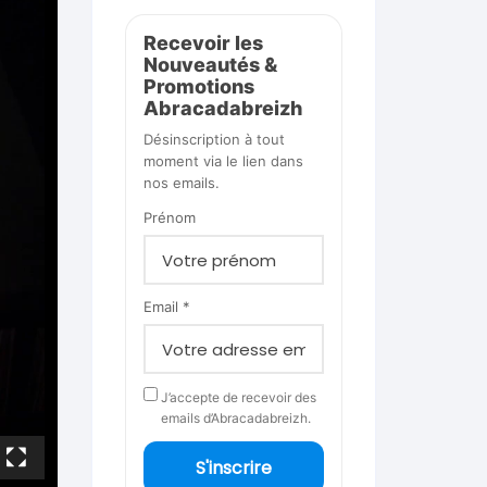
Recevoir les
Nouveautés &
Promotions
Abracadabreizh
Désinscription à tout
moment via le lien dans
nos emails.
Prénom
Email *
J’accepte de recevoir des
emails d’Abracadabreizh.
S'inscrire