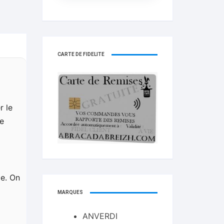
CARTE DE FIDELITÉ
r le
de
ie. On
MARQUES
ANVERDI