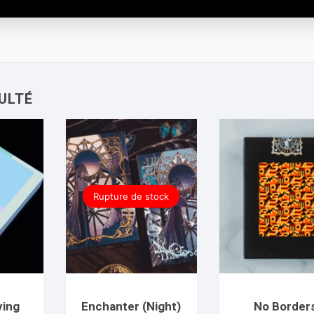
Rupture de stock
ying
Enchanter (Night)
No Border