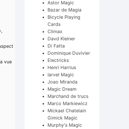
Astor Magic
Bazar de Magia
Bicycle Playing
Cards
»,
Climax
Davd Kleiner
Di Fatta
uspect
Dominique Duvivier
Electricks
la vue
Henri Harrius
Iarvel Magic
Joao Miranda
Magic Dream
Marchand de trucs
Marco Markiewicz
Mickael Chatelain
Gimick Magic
Murphy's Magic