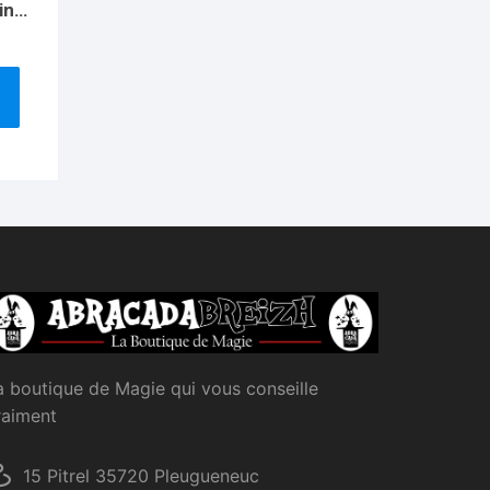
ing
ker
ef
a boutique de Magie qui vous conseille
raiment
15 Pitrel 35720 Pleugueneuc