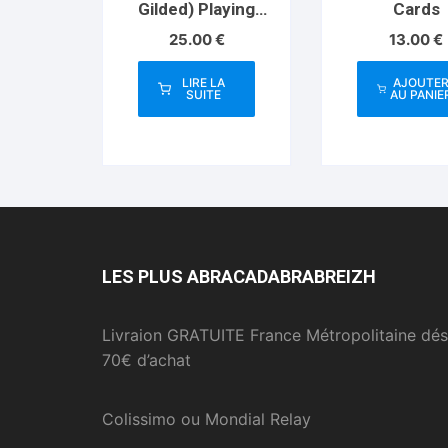
Gilded) Playing
Cards
Cards
25.00
€
13.00
€
LIRE LA
AJOUTE
SUITE
AU PANIE
LES PLUS ABRACADABRABREIZH
Livraion GRATUITE France Métropolitaine dés
70€ d’achat
Colissimo ou Mondial Relay