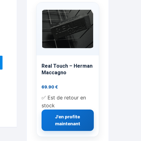
ts Flash Feu
ns, FP, Foulards …
rges
nts
Real Touch – Herman
Maccagno
69.90
€
cène
✅ Est de retour en
stock
J'en profite
maintenant