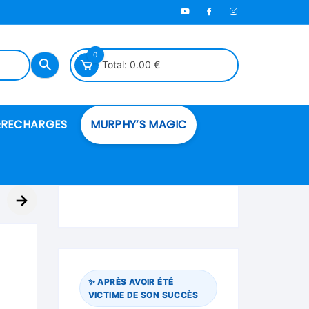
0
Total:
0.00
€
RECHARGES
MURPHY’S MAGIC
es en mousse
→
ués
 spéciales
✨ APRÈS AVOIR ÉTÉ
VICTIME DE SON SUCCÈS
ire et cordes