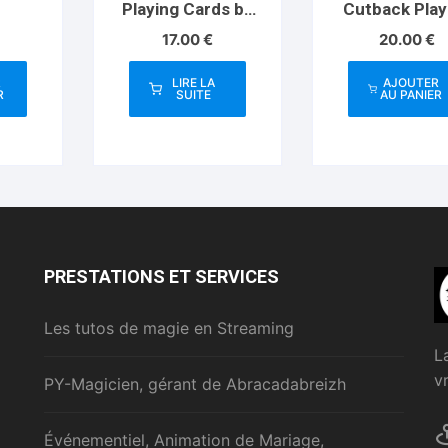
Playing Cards by
Cutback Play
King Star
Cards by Jo
17.00
€
20.00
€
and the Thi
R
LIRE LA
AJOUTER
R
SUITE
AU PANIER
PRESTATIONS ET SERVICES
Les tutos de magie en Streaming
L
v
PY-Magicien, gérant de Abracadabreizh
Événementiel, Animation de Mariage,