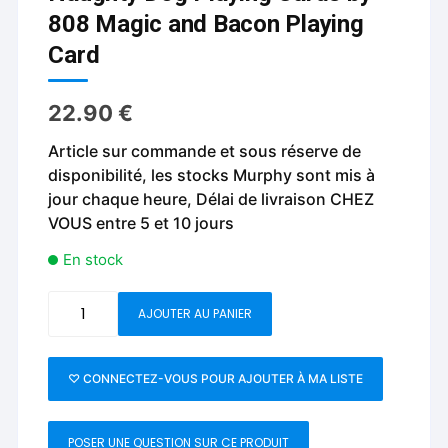
808 Magic and Bacon Playing
Card
22.90
€
Article sur commande et sous réserve de
disponibilité, les stocks Murphy sont mis à
jour chaque heure, Délai de livraison CHEZ
VOUS entre 5 et 10 jours
En stock
quantité
AJOUTER AU PANIER
de
Naughty
Dog
♡ CONNECTEZ-VOUS POUR AJOUTER À MA LISTE
Playing
Cards
POSER UNE QUESTION SUR CE PRODUIT
by