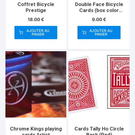
Coffret Bicycle
Double Face Bicycle
Prestige
Cards (box color
varies)
18.00
€
9.00
€
AJOUTER AU
AJOUTER AU
PANIER
PANIER
Chrome Kings playing
Cards Tally Ho Circle
cards Artist
Back (Red)