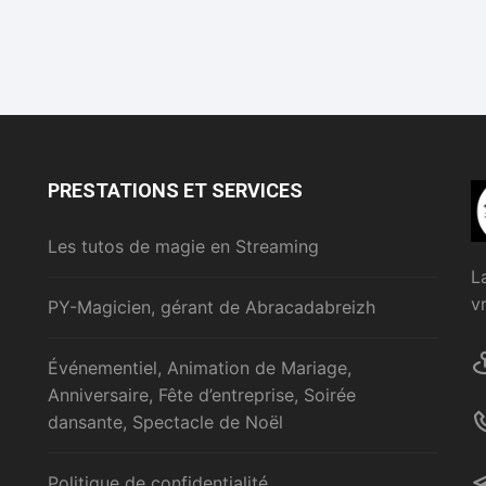
PRESTATIONS ET SERVICES
Les tutos de magie en Streaming
L
v
PY-Magicien, gérant de Abracadabreizh
Événementiel, Animation de Mariage,
Anniversaire, Fête d’entreprise, Soirée
dansante, Spectacle de Noël
Politique de confidentialité