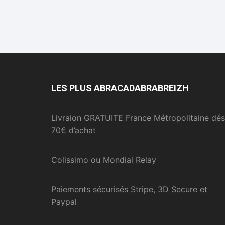
LES PLUS ABRACADABRABREIZH
Livraion GRATUITE France Métropolitaine dés
70€ d’achat
Colissimo ou Mondial Relay
Paiements sécurisés Stripe, 3D Secure et
Paypal