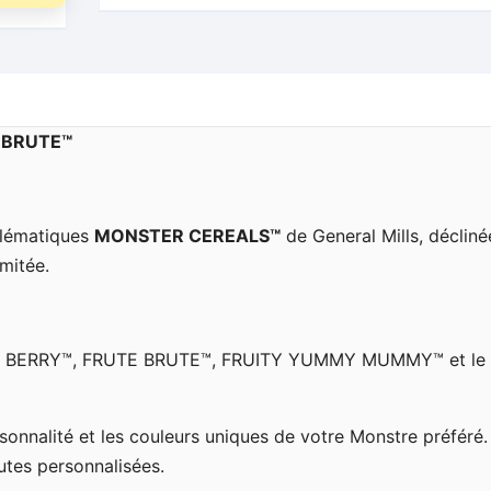
E BRUTE™
blématiques
MONSTER CEREALS™
de General Mills, décliné
imitée.
BERRY™, FRUTE BRUTE™, FRUITY YUMMY MUMMY™ et le 
onnalité et les couleurs uniques de votre Monstre préféré.
utes personnalisées.