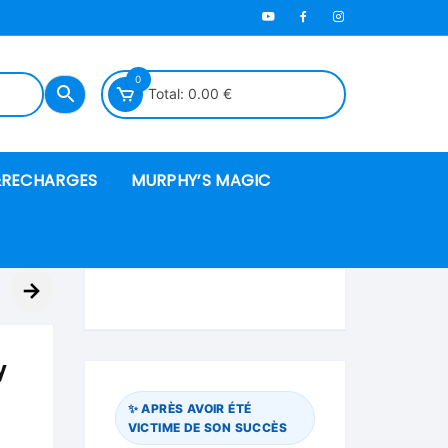
0
Total:
0.00
€
RECHARGES
MURPHY’S MAGIC
es en mousse
→
ués
y
 spéciales
✨ APRÈS AVOIR ÉTÉ
VICTIME DE SON SUCCÈS
ire et cordes