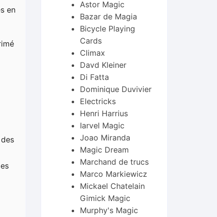
Astor Magic
s en
Bazar de Magia
Bicycle Playing
Cards
rimé
Climax
Davd Kleiner
Di Fatta
Dominique Duvivier
Electricks
Henri Harrius
Iarvel Magic
Joao Miranda
 des
Magic Dream
Marchand de trucs
des
Marco Markiewicz
Mickael Chatelain
Gimick Magic
Murphy's Magic