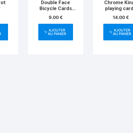
rot
Double Face
Chrome Kin
r
Bicycle Cards
playing car
(box color varies)
Artist
9.00
€
14.00
€
R
AJOUTER
AJOUTER
R
AU PANIER
AU PANIER