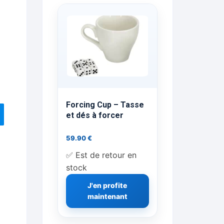
ts Flash Feu
ns, FP, Foulards …
rges
nts
Forcing Cup – Tasse
et dés à forcer
59.90
€
cène
✅ Est de retour en
stock
J'en profite
maintenant