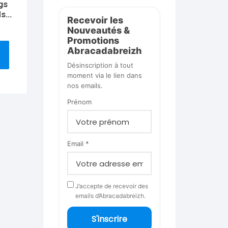
gs
ds
Recevoir les
Nouveautés &
Promotions
Abracadabreizh
Désinscription à tout
moment via le lien dans
nos emails.
Prénom
Email *
J’accepte de recevoir des
emails d’Abracadabreizh.
S'inscrire