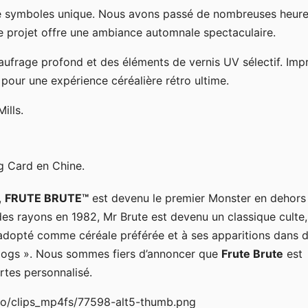
de symboles unique. Nous avons passé de nombreuses heure
ce projet offre une ambiance automnale spectaculaire.
aufrage profond et des éléments de vernis UV sélectif. Imp
 pour une expérience céréalière rétro ultime.
ills.
g Card en Chine.
,
FRUTE BRUTE™
est devenu le premier Monster en dehors
 des rayons en 1982, Mr Brute est devenu un classique culte,
 adopté comme céréale préférée et à ses apparitions dans 
 Dogs ». Nous sommes fiers d’annoncer que
Frute Brute
est
rtes personnalisé.
o/clips_mp4fs/77598-alt5-thumb.png