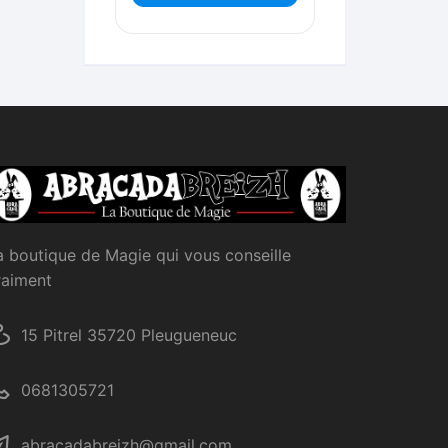
a boutique de Magie qui vous conseille
raiment
15 Pitrel 35720 Pleugueneuc
0681305721
abracadabreizh@gmail.com