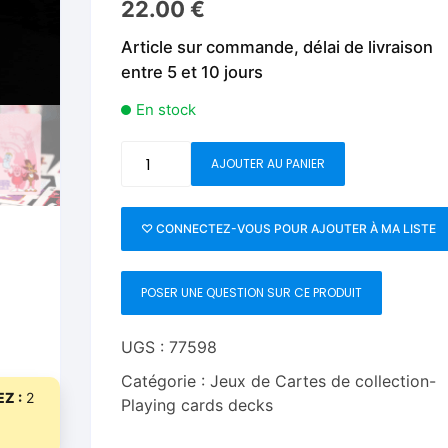
22.00
€
Fleurs C.Up
Cordes
Livres de tours de Pièces
Les Produi
Article sur commande, délai de livraison
Foulards C.Up
Feu
entre 5 et 10 jours
Livres sur la Magie
Neige, ruba
impromptue
Liquides C.Up
Foulards
En stock
Les Recha
Livres en Anglais
Magie Numérique
Grandes illusions
quantité
AJOUTER AU PANIER
de
Mentalisme close up
La Magie pour les Enfa
Monster
Cereals
♡ CONNECTEZ-VOUS POUR AJOUTER À MA LISTE
Pièces-Billets
Liquides
Franken
Berry
Mentalisme salon et s
POSER UNE QUESTION SUR CE PRODUIT
™
Playing
Pièces-Billets
Cards
UGS :
77598
Catégorie :
Jeux de Cartes de collection-
Z :
2
Playing cards decks