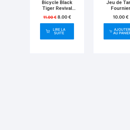
Bicycle Black
Jeu de Ta
Tiger Revival
Fournie
Edition
Le
Le
8.00
€
10.00
€
11.00
€
prix
prix
initial
actuel
LIRE LA
AJOUTE
était :
est :
SUITE
AU PANIE
11.00 €.
8.00 €.