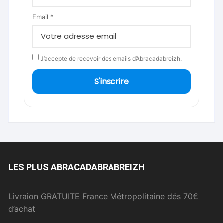
Email *
J’accepte de recevoir des emails d’Abracadabreizh.
S'inscrire
LES PLUS ABRACADABRABREIZH
Livraion GRATUITE France Métropolitaine dés 70€
d’achat