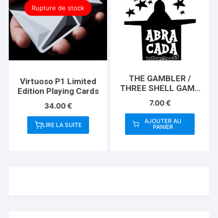
Rupture de stock
THE GAMBLER /
Virtuoso P1 Limited
THREE SHELL GAME
Edition Playing Cards
(Gimmicks and
7.00
€
34.00
€
Instructions) by
Apprentice Magic –
AJOUTER AU
LIRE LA SUITE
Trick
PANIER