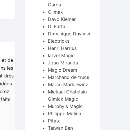
Cards
Climax
Davd Kleiner
Di Fatta
Dominique Duvivier
Electricks
Henri Harrius
Iarvel Magic
 et de
Joao Miranda
ns les
Magic Dream
t tirés
Marchand de trucs
vidéos
Marco Markiewicz
verez
Mickael Chatelain
Gimick Magic
faits
Murphy's Magic
c
Philippe Molina
Pitata
Taïwan Ben