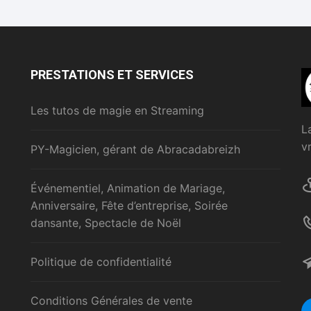
PRESTATIONS ET SERVICES
Les tutos de magie en Streaming
L
v
PY-Magicien, gérant de Abracadabreizh
Événementiel, Animation de Mariage,
Anniversaire, Fête d’entreprise, Soirée
dansante, Spectacle de Noël
Politique de confidentialité
Conditions Générales de vente