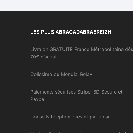
LES PLUS ABRACADABRABREIZH
Livraion GRATUITE France Métropolitaine dés
70€ d’achat
Colissimo ou Mondial Relay
Paiements sécurisés Stripe, 3D Secure et
Paypal
Conseils téléphoniques et par email