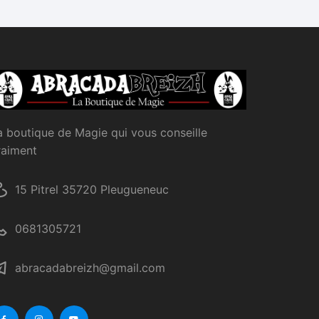
a boutique de Magie qui vous conseille
raiment
15 Pitrel 35720 Pleugueneuc
0681305721
abracadabreizh@gmail.com