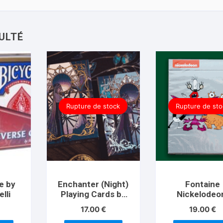
Rupture de stock
Rupture de sto
e by
Enchanter (Night)
Fontaine
lli
Playing Cards by
Nickelodeo
King Star
Monsters Pla
17.00
€
19.00
€
Cards