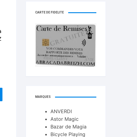
ts Flash Feu
CARTE DE FIDELITÉ
ns, FP, Foulards …
à
rges
Z
nts
cène
MARQUES
ANVERDI
Astor Magic
Bazar de Magia
Bicycle Playing