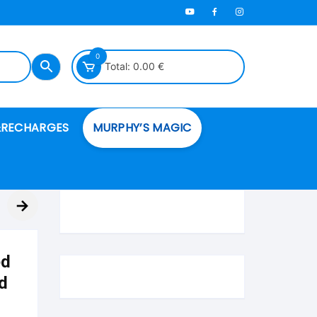
0
Total:
0.00
€
RECHARGES
MURPHY’S MAGIC
es en mousse
→
ués
ed
 spéciales
nd
ire et cordes