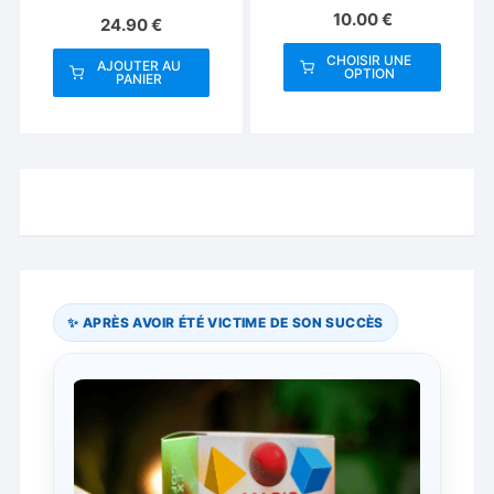
10.00
€
24.90
€
CHOISIR UNE
AJOUTER AU
OPTION
PANIER
Ce
produit
a
plusieurs
variations.
Les
options
peuvent
être
✨ APRÈS AVOIR ÉTÉ VICTIME DE SON SUCCÈS
choisies
sur
la
page
du
produit