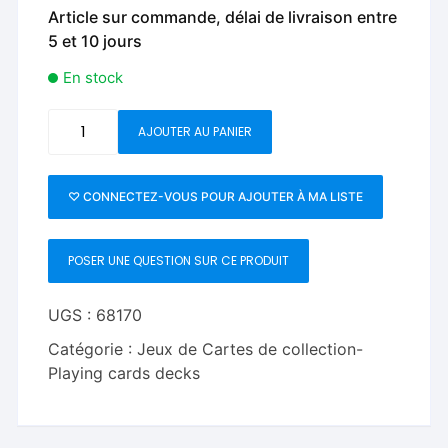
Article sur commande, délai de livraison entre
5 et 10 jours
En stock
quantité
AJOUTER AU PANIER
de
Midnight
Geung
♡ CONNECTEZ-VOUS POUR AJOUTER À MA LISTE
Si
Playing
POSER UNE QUESTION SUR CE PRODUIT
Cards
by
HypieLab
UGS :
68170
Catégorie :
Jeux de Cartes de collection-
Playing cards decks