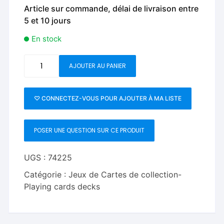
Article sur commande, délai de livraison entre
5 et 10 jours
En stock
quantité
AJOUTER AU PANIER
de
Matrix
Playing
♡ CONNECTEZ-VOUS POUR AJOUTER À MA LISTE
Cards
by
POSER UNE QUESTION SUR CE PRODUIT
Luke
Wadey
UGS :
74225
Catégorie :
Jeux de Cartes de collection-
Playing cards decks