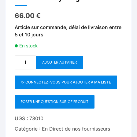
66.00
€
Article sur commande, délai de livraison entre
5 et 10 jours
En stock
quantité
AJOUTER AU PANIER
de
Master
Con
♡ CONNECTEZ-VOUS POUR AJOUTER À MA LISTE
by
Greg
POSER UNE QUESTION SUR CE PRODUIT
Wilson
UGS :
73010
Catégorie :
En Direct de nos fournisseurs