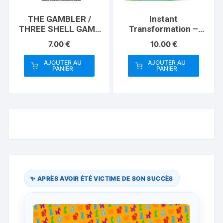
THE GAMBLER /
Instant
THREE SHELL GAME
Transformation –
(Gimmicks and
Standard
7.00
€
10.00
€
Instructions) by
Apprentice Magic –
AJOUTER AU
AJOUTER AU
Trick
PANIER
PANIER
✨ APRÈS AVOIR ÉTÉ VICTIME DE SON SUCCÈS