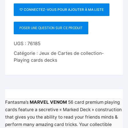
Marvel
Venom
♡ CONNECTEZ-VOUS POUR AJOUTER À MA LISTE
Playing
Cards
POSER UNE QUESTION SUR CE PRODUIT
(Plus
Card
Guard)
UGS :
76185
Catégorie :
Jeux de Cartes de collection-
Playing cards decks
Fantasma’s
MARVEL VENOM
56 card premium playing
cards feature a secretive « Marked Deck » construction
that gives you the ability to read your friends minds &
perform many amazing card tricks. Your collectible