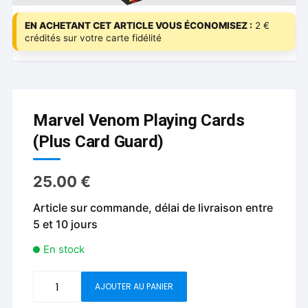
EN ACHETANT CET ARTICLE VOUS ÉCONOMISEZ :
2 €
crédités sur votre carte fidélité
Marvel Venom Playing Cards
(Plus Card Guard)
25.00
€
Article sur commande, délai de livraison entre
5 et 10 jours
En stock
quantité
AJOUTER AU PANIER
de