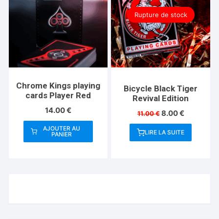
Rupture de stock
Chrome Kings playing
Bicycle Black Tiger
cards Player Red
Revival Edition
14.00
€
Le
Le
8.00
€
11.00
€
prix
prix
AJOUTER AU
initial
actuel
LIRE LA SUITE
PANIER
était :
est :
11.00 €.
8.00 €.