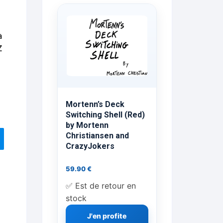
ts Flash Feu
à
ns, FP, Foulards …
Z
rges
nts
Mortenn’s Deck
Switching Shell (Red)
by Mortenn
Christiansen and
cène
CrazyJokers
59.90
€
✅ Est de retour en
stock
J'en profite