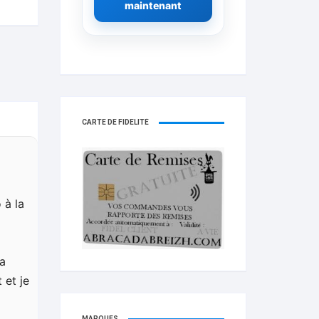
maintenant
CARTE DE FIDELITÉ
 à la
la
 et je
MARQUES