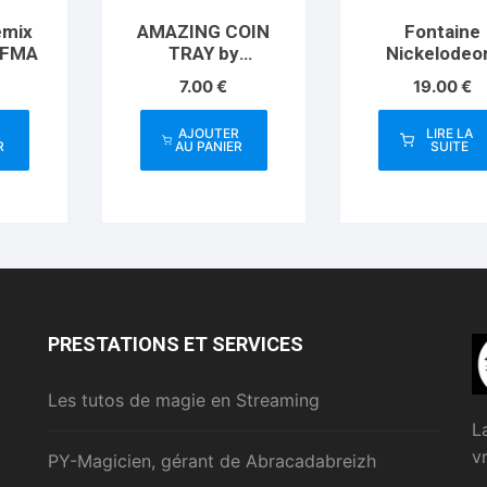
emix
AMAZING COIN
Fontaine
EFMA
TRAY by
Nickelodeo
Apprentice Magic
Monsters Pla
7.00
€
19.00
€
– Trick
Cards
R
AJOUTER
LIRE LA
R
AU PANIER
SUITE
PRESTATIONS ET SERVICES
Les tutos de magie en Streaming
L
v
PY-Magicien, gérant de Abracadabreizh