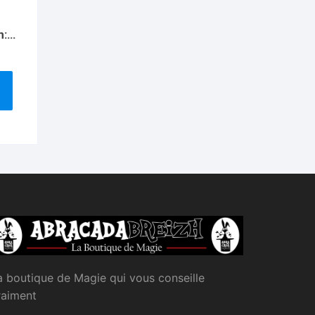
n:
ying
a boutique de Magie qui vous conseille
raiment