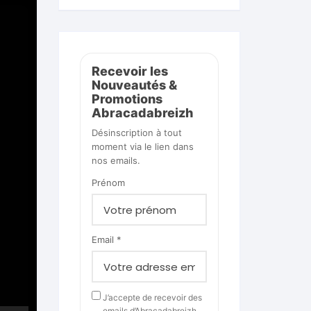
Recevoir les
Nouveautés &
Promotions
Abracadabreizh
Désinscription à tout
moment via le lien dans
nos emails.
Prénom
Email *
J’accepte de recevoir des
emails d’Abracadabreizh.