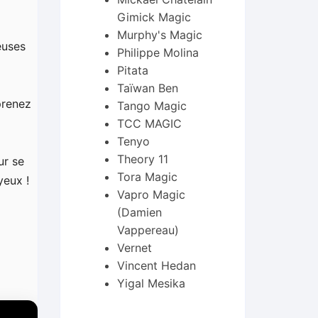
Gimick Magic
Murphy's Magic
euses
Philippe Molina
Pitata
Taïwan Ben
prenez
Tango Magic
TCC MAGIC
Tenyo
Theory 11
ur se
Tora Magic
yeux !
Vapro Magic
(Damien
Vappereau)
Vernet
Vincent Hedan
Yigal Mesika