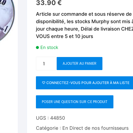
33.90
€
Fleurs C.Up
Cordes
Livres de tours de Pièces
Les Produi
Article sur commande et sous réserve de
Foulards C.Up
Feu
disponibilité, les stocks Murphy sont mis 
Livres sur la Magie
Neige, ruba
jour chaque heure, Délai de livraison CHE
impromptue
Liquides C.Up
Foulards
VOUS entre 5 et 10 jours
Les Recha
Livres en Anglais
Magie Numérique
Grandes illusions
En stock
Mentalisme close up
La Magie pour les Enfa
quantité
AJOUTER AU PANIER
de
Pièces-Billets
Liquides
Malone
Meets
♡ CONNECTEZ-VOUS POUR AJOUTER À MA LISTE
Mentalisme salon et s
Marlo
#1
Pièces-Billets
POSER UNE QUESTION SUR CE PRODUIT
by
Bill
Malone
UGS :
44850
-
Catégorie :
En Direct de nos fournisseurs
DVD