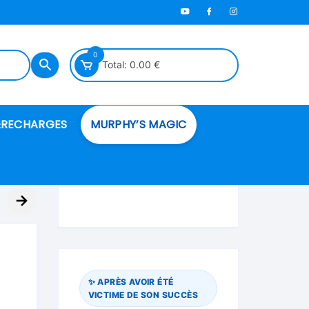
0
Total:
0.00
€
RECHARGES
MURPHY’S MAGIC
es en mousse
→
ués
 spéciales
✨ APRÈS AVOIR ÉTÉ
VICTIME DE SON SUCCÈS
ire et cordes