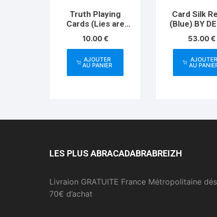
Truth Playing
Card Silk R
Cards (Lies are
(Blue) BY D
Convenient)
10.00
€
53.00
€
AJOUTER
AJOUTE
AU PANIER
AU PANIE
LES PLUS ABRACADABRABREIZH
Livraion GRATUITE France Métropolitaine dés
70€ d’achat