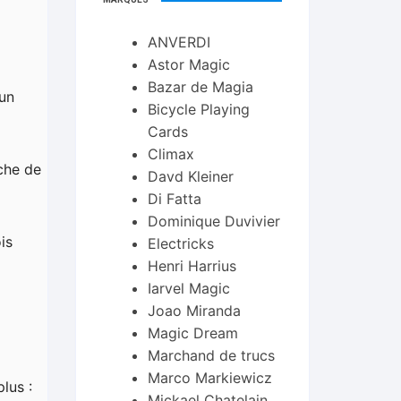
ANVERDI
Astor Magic
Bazar de Magia
 un
Bicycle Playing
Cards
Climax
êche de
Davd Kleiner
Di Fatta
Dominique Duvivier
is
Electricks
Henri Harrius
Iarvel Magic
Joao Miranda
Magic Dream
Marchand de trucs
Marco Markiewicz
lus :
Mickael Chatelain