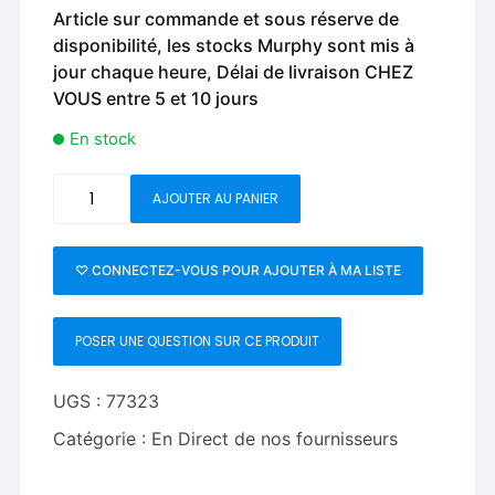
Article sur commande et sous réserve de
disponibilité, les stocks Murphy sont mis à
jour chaque heure, Délai de livraison CHEZ
VOUS entre 5 et 10 jours
En stock
quantité
AJOUTER AU PANIER
de
Long
Card
♡ CONNECTEZ-VOUS POUR AJOUTER À MA LISTE
(Black)
by
POSER UNE QUESTION SUR CE PRODUIT
Diamond
Jim
Tyler
UGS :
77323
Catégorie :
En Direct de nos fournisseurs