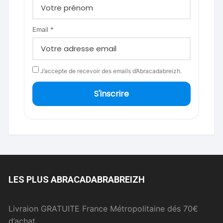
Email *
J’accepte de recevoir des emails d’Abracadabreizh.
S'inscrire
LES PLUS ABRACADABRABREIZH
Livraion GRATUITE France Métropolitaine dés 70€
d’achat