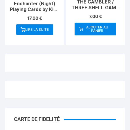
THE GAMBLER /
Enchanter (Night)
THREE SHELL GAME
Playing Cards by King
(Gimmicks and
Star
7.00
€
17.00
€
Instructions) by
Apprentice Magic –
AJOUTER AU
LIRE LA SUITE
Trick
PANIER
CARTE DE FIDELITÉ