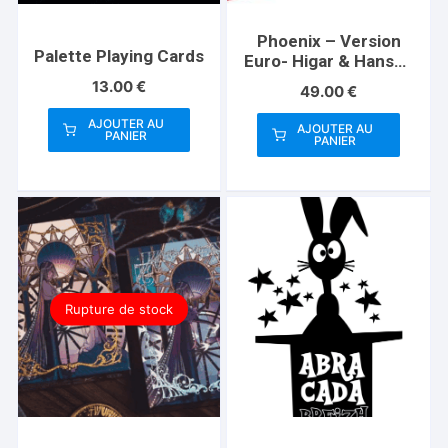
Phoenix – Version
Palette Playing Cards
Euro- Higar & Hanson
Chien
13.00
€
49.00
€
AJOUTER AU
AJOUTER AU
PANIER
PANIER
Rupture de stock