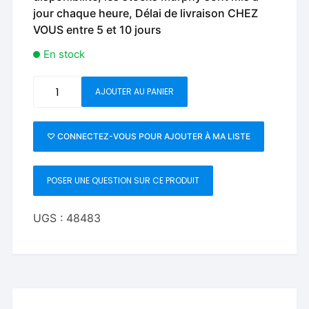
jour chaque heure, Délai de livraison CHEZ
VOUS entre 5 et 10 jours
En stock
quantité
AJOUTER AU PANIER
de
Live
in
♡ CONNECTEZ-VOUS POUR AJOUTER À MA LISTE
China
by
POSER UNE QUESTION SUR CE PRODUIT
Franz
Harary
-
UGS :
48483
DVD